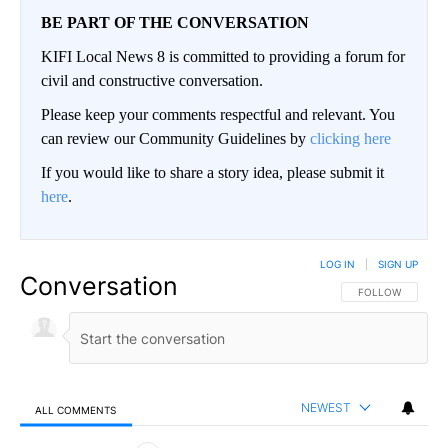
BE PART OF THE CONVERSATION
KIFI Local News 8 is committed to providing a forum for
civil and constructive conversation.
Please keep your comments respectful and relevant. You
can review our Community Guidelines by
clicking here
If you would like to share a story idea, please submit it
here
.
LOG IN
|
SIGN UP
Conversation
FOLLOW THIS CO
FOLLOW
NEWEST
ALL COMMENTS
All Comments