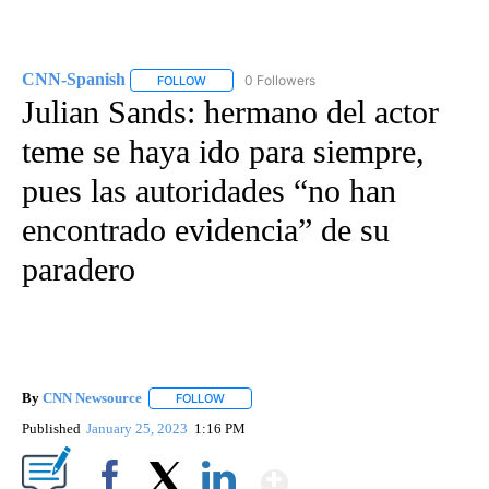
CNN-Spanish
0 Followers
FOLLOW
FOLLOW "CNN-SPANISH" TO RECEIVE NOTIFICA
Julian Sands: hermano del actor
teme se haya ido para siempre,
pues las autoridades “no han
encontrado evidencia” de su
paradero
By
CNN Newsource
FOLLOW
FOLLOW "" TO RECEIVE NOTIFICATIONS ABOU
Published
January 25, 2023
1:16 PM
Show More