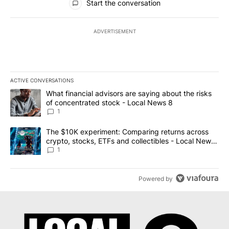
Start the conversation
ADVERTISEMENT
ACTIVE CONVERSATIONS
The following is a list of the most commented articles in the last 7
A trending article titled "What financial advisors are saying abo
What financial advisors are saying about the risks
of concentrated stock - Local News 8
1
A trending article titled "The $10K experiment: Comparing return
The $10K experiment: Comparing returns across
crypto, stocks, ETFs and collectibles - Local News
8
1
Powered by