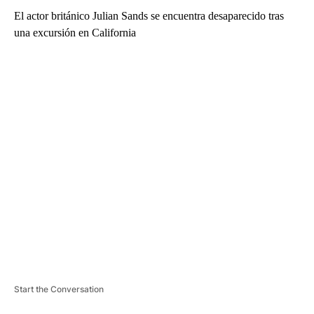
El actor británico Julian Sands se encuentra desaparecido tras
una excursión en California
A
D
V
E
R
TI
S
E
M
E
N
T
Start the Conversation