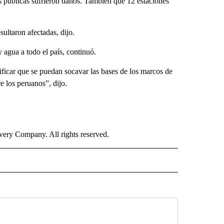
s públicas sufrieron daños. También que 12 estaciones
ltaron afectadas, dijo.
 agua a todo el país, continuó.
ificar que se puedan socavar las bases de los marcos de
e los peruanos”, dijo.
ry Company. All rights reserved.
ISH" TO RECEIVE NOTIFICATIONS ABOUT NEW PAGES ON "CNN-SPANISH".