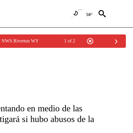
50°
by NWS Riverton WY
1 of 2
FICATIONS ABOUT NEW PAGES ON "CNN-SPANISH".
ntando en medio de las
tigará si hubo abusos de la