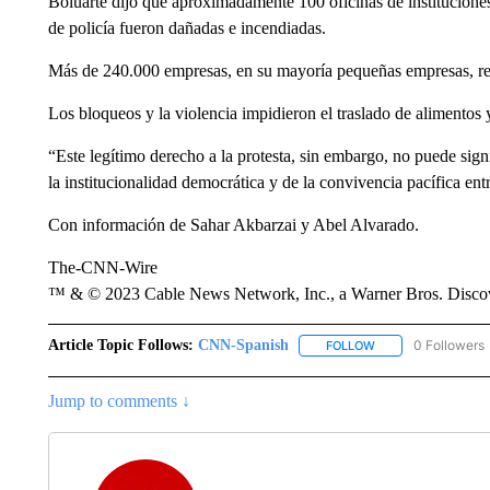
Boluarte dijo que aproximadamente 100 oficinas de institucione
de policía fueron dañadas e incendiadas.
Más de 240.000 empresas, en su mayoría pequeñas empresas, resu
Los bloqueos y la violencia impidieron el traslado de alimentos y
“Este legítimo derecho a la protesta, sin embargo, no puede sign
la institucionalidad democrática y de la convivencia pacífica entr
Con información de Sahar Akbarzai y Abel Alvarado.
The-CNN-Wire
™ & © 2023 Cable News Network, Inc., a Warner Bros. Discove
Article Topic Follows:
CNN-Spanish
0 Followers
FOLLOW
FOLLOW "CNN-SPAN
Jump to comments ↓