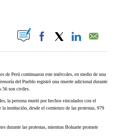
ABOUT NEW PAGES ON "".
Facebook
X
LinkedIn
Email
es de Perú continuaron este miércoles, en medio de una
fensoría del Pueblo registró una muerte adicional durante
s 56 son civiles.
les, la persona murió por hechos vinculados con el
la institución, desde el comienzo de las protestas, 979
tes durante las protestas, mientras Boluarte promete