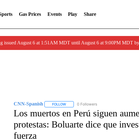
Sports
Gas Prices
Events
Play
Share
ng issued August 6 at 1:51AM MDT until August 6 at 9:00PM MDT 
CNN-Spanish
0 Followers
FOLLOW
FOLLOW "CNN-SPANISH" TO RECEIVE NOTI
Los muertos en Perú siguen aume
protestas: Boluarte dice que inves
fuerza