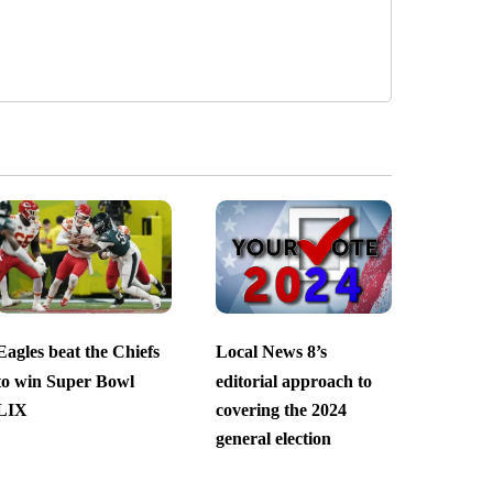
Eagles beat the Chiefs
Local News 8’s
to win Super Bowl
editorial approach to
LIX
covering the 2024
general election