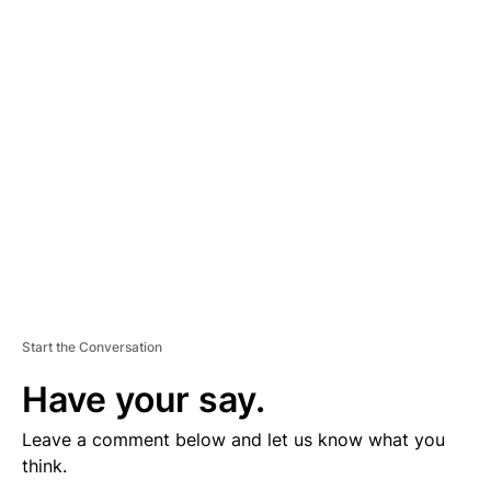
D
V
E
R
TI
S
E
M
E
N
T
Start the Conversation
Have your say.
Leave a comment below and let us know what you
think.