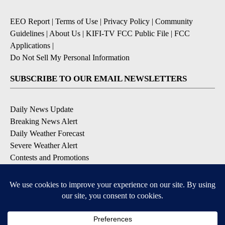
EEO Report
|
Terms of Use
|
Privacy Policy
|
Community
Guidelines
|
About Us
|
KIFI-TV FCC Public File
|
FCC
Applications
|
Do Not Sell My Personal Information
SUBSCRIBE TO OUR EMAIL NEWSLETTERS
Daily News Update
Breaking News Alert
Daily Weather Forecast
Severe Weather Alert
Contests and Promotions
DOWNLOAD OUR APPS
Available for iOS and Android