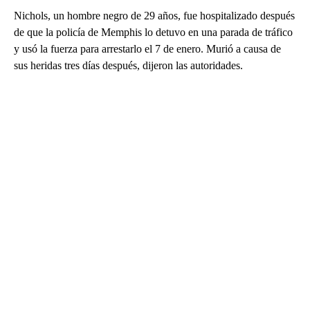
Nichols, un hombre negro de 29 años, fue hospitalizado después
de que la policía de Memphis lo detuvo en una parada de tráfico
y usó la fuerza para arrestarlo el 7 de enero. Murió a causa de
sus heridas tres días después, dijeron las autoridades.
A
D
V
E
R
TI
S
E
M
E
N
T