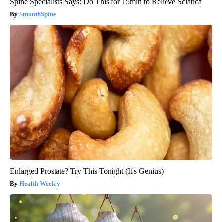
Spine Specialists Says: Do This for 15min to Relieve Sciatica
SmoothSpine
Enlarged Prostate? Try This Tonight (It's Genius)
Health Weekly