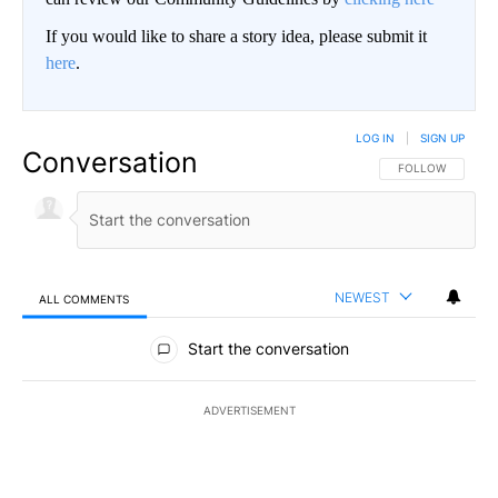
If you would like to share a story idea, please submit it
here
.
LOG IN
|
SIGN UP
Conversation
FOLLOW THIS CO
FOLLOW
NEWEST
ALL COMMENTS
All Comments
Start the conversation
ADVERTISEMENT