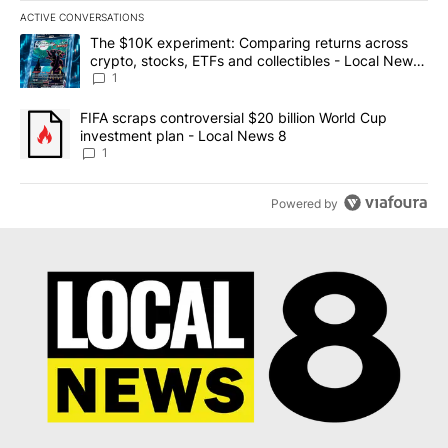
ACTIVE CONVERSATIONS
The following is a list of the most commented articles in the last 7
A trending article titled "The $10K experiment: Comparing return
The $10K experiment: Comparing returns across
crypto, stocks, ETFs and collectibles - Local News
8
1
A trending article titled "FIFA scraps controversial $20 billion 
FIFA scraps controversial $20 billion World Cup
investment plan - Local News 8
1
Powered by