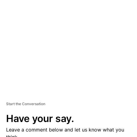
A
D
V
E
R
TI
S
E
M
E
N
T
Start the Conversation
Have your say.
Leave a comment below and let us know what you
think.