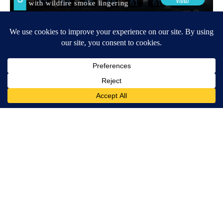
Around the Web
Wrinkles: Most People Use Lotions. Koreans Do This Instead