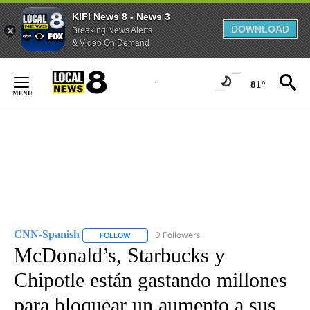
KIFI News 8 - News 3
DOWNLOAD
Breaking News Alerts
& Video On Demand
Skip
to
81°
Content
CNN-Spanish
0 Followers
FOLLOW
FOLLOW "CNN-SPANISH" TO RECEIVE NOTIFICA
McDonald’s, Starbucks y
Chipotle están gastando millones
para bloquear un aumento a sus