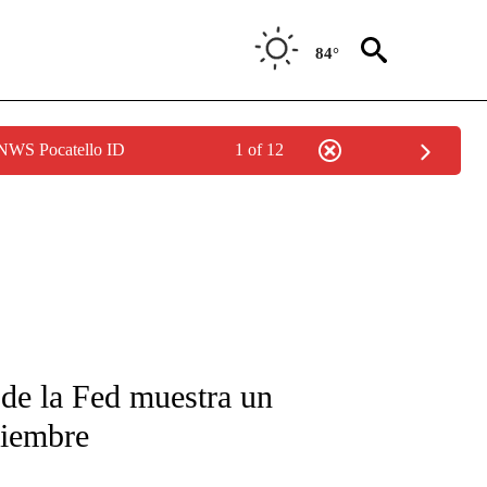
84°
 NWS Pocatello ID
1 of 12
FICATIONS ABOUT NEW PAGES ON "CNN-SPANISH".
o de la Fed muestra un
ciembre