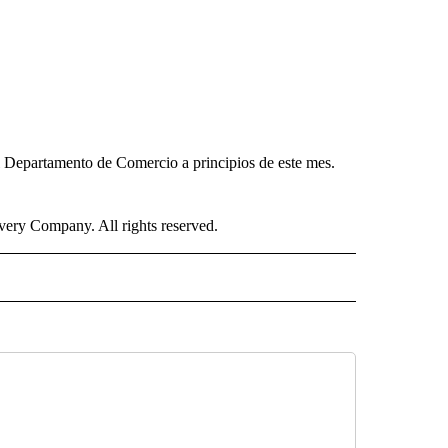
l Departamento de Comercio a principios de este mes.
ry Company. All rights reserved.
ISH" TO RECEIVE NOTIFICATIONS ABOUT NEW PAGES ON "CNN-SPANISH".