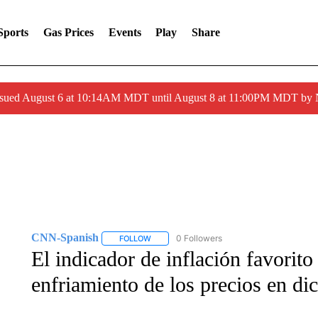
Sports
Gas Prices
Events
Play
Share
ssued August 6 at 10:14AM MDT until August 8 at 11:00PM MDT by
CNN-Spanish
0 Followers
FOLLOW
FOLLOW "CNN-SPANISH" TO RECEIVE NOTI
El indicador de inflación favorit
enfriamiento de los precios en di