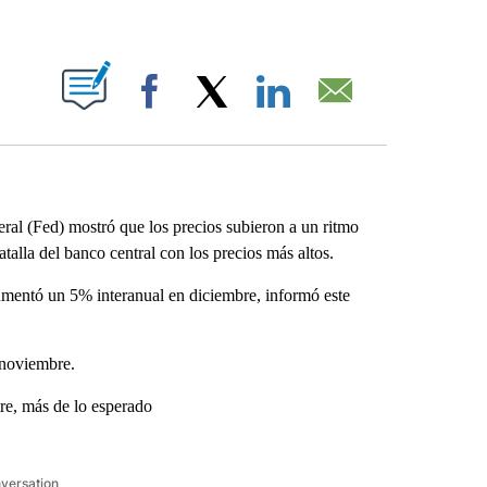
ABOUT NEW PAGES ON "".
Facebook
X
LinkedIn
Email
ral (Fed) mostró que los precios subieron a un ritmo
talla del banco central con los precios más altos.
mentó un 5% interanual en diciembre, informó este
 noviembre.
re, más de lo esperado
nversation