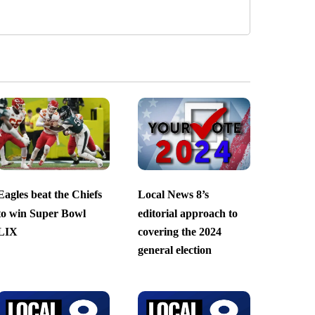
Eagles beat the Chiefs
Local News 8’s
to win Super Bowl
editorial approach to
LIX
covering the 2024
general election