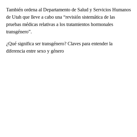
También ordena al Departamento de Salud y Servicios Humanos
de Utah que lleve a cabo una “revisión sistemática de las
pruebas médicas relativas a los tratamientos hormonales
transgénero”.
¿Qué significa ser transgénero? Claves para entender la
diferencia entre sexo y género
A
D
V
E
R
TI
S
E
M
E
N
T