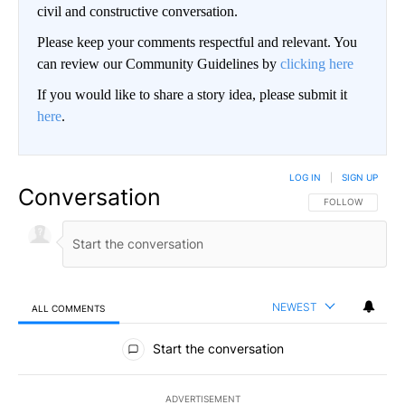
civil and constructive conversation.
Please keep your comments respectful and relevant. You
can review our Community Guidelines by
clicking here
If you would like to share a story idea, please submit it
here
.
LOG IN
|
SIGN UP
Conversation
FOLLOW THIS CO
FOLLOW
NEWEST
ALL COMMENTS
All Comments
Start the conversation
ADVERTISEMENT