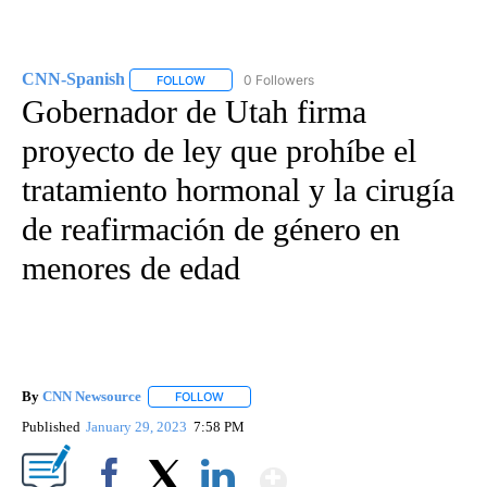
CNN-Spanish
0 Followers
FOLLOW
FOLLOW "CNN-SPANISH" TO RECEIVE NOTIFICA
Gobernador de Utah firma
proyecto de ley que prohíbe el
tratamiento hormonal y la cirugía
de reafirmación de género en
menores de edad
By
CNN Newsource
FOLLOW
FOLLOW "" TO RECEIVE NOTIFICATIONS ABOU
Published
January 29, 2023
7:58 PM
Show More