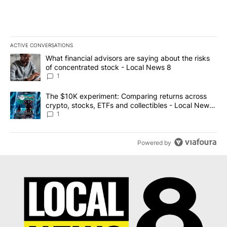
ACTIVE CONVERSATIONS
The following is a list of the most commented articles in the last 7
A trending article titled "What financial advisors are saying abo
What financial advisors are saying about the risks
of concentrated stock - Local News 8
1
A trending article titled "The $10K experiment: Comparing return
The $10K experiment: Comparing returns across
crypto, stocks, ETFs and collectibles - Local News
8
1
Powered by