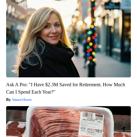
Ask A Pro: "I Have $2.3M Saved for Retirement. How Much
Can I Spend Each Year?"
SmartAsset