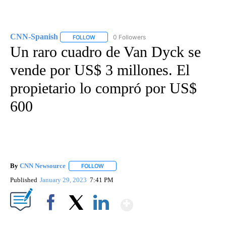
CNN-Spanish
0 Followers
FOLLOW
FOLLOW "CNN-SPANISH" TO RECEIVE NOTIFICA
Un raro cuadro de Van Dyck se
vende por US$ 3 millones. El
propietario lo compró por US$
600
By
CNN Newsource
FOLLOW
FOLLOW "" TO RECEIVE NOTIFICATIONS ABOU
Published
January 29, 2023
7:41 PM
Show More
Facebook
X
LinkedIn