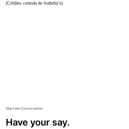
(Crédito: cortesía de Sotheby’s)
A
D
V
E
R
TI
S
E
M
E
N
T
Start the Conversation
Have your say.