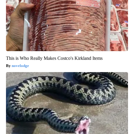
This is Who Really Makes Costco's Kirkland Items
novelodge