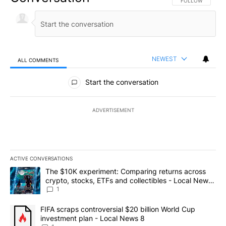
FOLLOW THIS CO
FOLLOW
NEWEST
ALL COMMENTS
All Comments
Start the conversation
ADVERTISEMENT
ACTIVE CONVERSATIONS
The following is a list of the most commented articles in the last 7
A trending article titled "The $10K experiment: Comparing return
The $10K experiment: Comparing returns across
crypto, stocks, ETFs and collectibles - Local News
8
1
A trending article titled "FIFA scraps controversial $20 billion 
FIFA scraps controversial $20 billion World Cup
investment plan - Local News 8