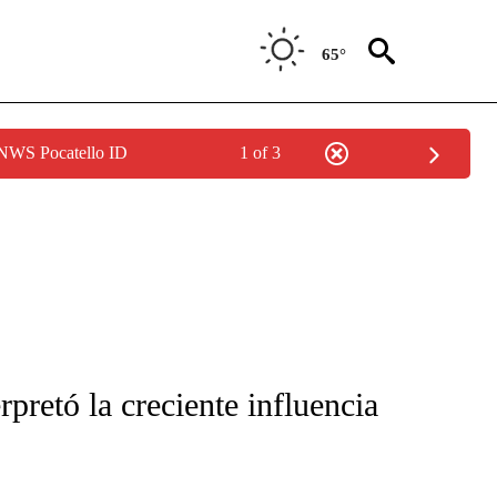
65°
 NWS Pocatello ID
1 of 3
FICATIONS ABOUT NEW PAGES ON "CNN-SPANISH".
retó la creciente influencia