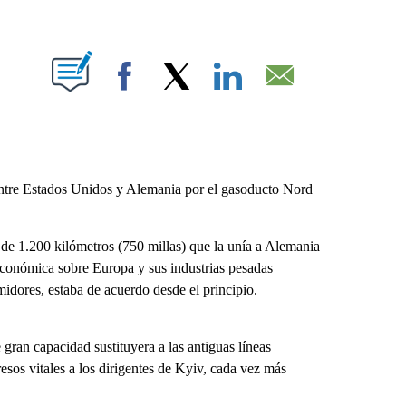
ABOUT NEW PAGES ON "".
Facebook
X
LinkedIn
Email
tre Estados Unidos y Alemania por el gasoducto Nord
de 1.200 kilómetros (750 millas) que la unía a Alemania
económica sobre Europa y sus industrias pesadas
idores, estaba de acuerdo desde el principio.
ran capacidad sustituyera a las antiguas líneas
esos vitales a los dirigentes de Kyiv, cada vez más