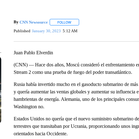
By
CNN Newsource
FOLLOW
FOLLOW "" TO RECEIVE NOTIFICATIONS 
Published
January 30, 2023
5:12 AM
Juan Pablo Elverdin
(CNN) — Hace dos años, Moscú consideró el enfrentamiento en
Stream 2 como una prueba de fuego del poder transatlántico.
Rusia había invertido mucho en el gasoducto submarino de más 
y quería aumentar las ventas globales y aumentar su influencia 
hambrientas de energía. Alemania, uno de los principales consum
Washington no.
Estados Unidos no quería que el nuevo suministro submarino de g
terrestres que transitaban por Ucrania, proporcionando unos ingr
orientados hacia Occidente.