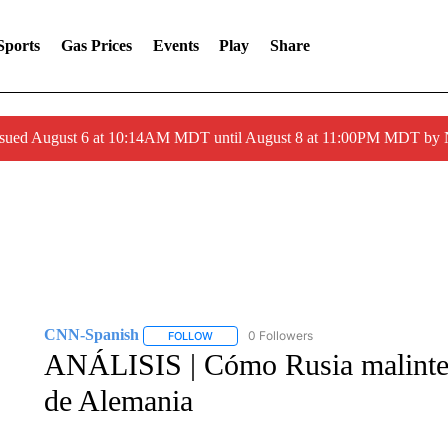
Sports
Gas Prices
Events
Play
Share
ssued August 6 at 10:14AM MDT until August 8 at 11:00PM MDT by
CNN-Spanish
0 Followers
FOLLOW
FOLLOW "CNN-SPANISH" TO RECEIVE NOTI
ANÁLISIS | Cómo Rusia malinterp
de Alemania