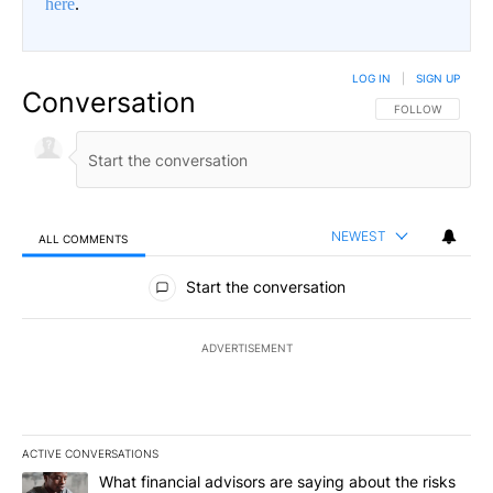
here
.
LOG IN
|
SIGN UP
Conversation
FOLLOW THIS CO
FOLLOW
NEWEST
ALL COMMENTS
All Comments
Start the conversation
ADVERTISEMENT
ACTIVE CONVERSATIONS
The following is a list of the most commented articles in the last 7
A trending article titled "What financial advisors are saying abo
What financial advisors are saying about the risks