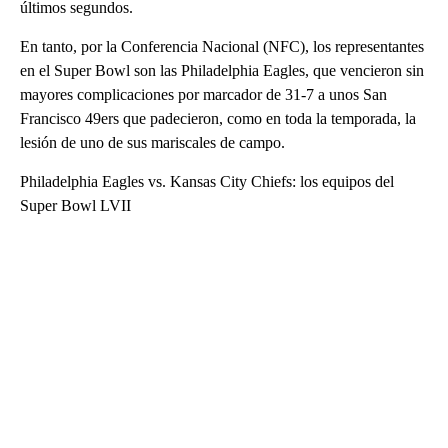
últimos segundos.
En tanto, por la Conferencia Nacional (NFC), los representantes
en el Super Bowl son las Philadelphia Eagles, que vencieron sin
mayores complicaciones por marcador de 31-7 a unos San
Francisco 49ers que padecieron, como en toda la temporada, la
lesión de uno de sus mariscales de campo.
Philadelphia Eagles vs. Kansas City Chiefs: los equipos del
Super Bowl LVII
A
D
V
E
R
TI
S
E
M
E
N
T