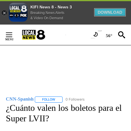
KIFI News 8 - News 3
DOWNLOAD
Breaking News Alerts
& Video On Demand
Skip
to
56°
Content
CNN-Spanish
0 Followers
FOLLOW
FOLLOW "CNN-SPANISH" TO RECEIVE NOTIFICA
¿Cuánto valen los boletos para el
Super LVII?