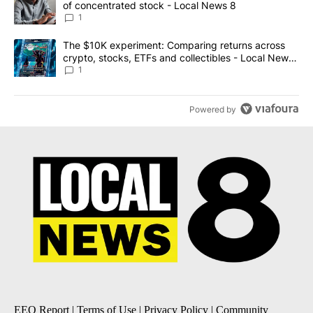
of concentrated stock - Local News 8
1
A trending article titled "The $10K experiment: Comparing return
The $10K experiment: Comparing returns across
crypto, stocks, ETFs and collectibles - Local News
8
1
Powered by
EEO Report
|
Terms of Use
|
Privacy Policy
|
Community