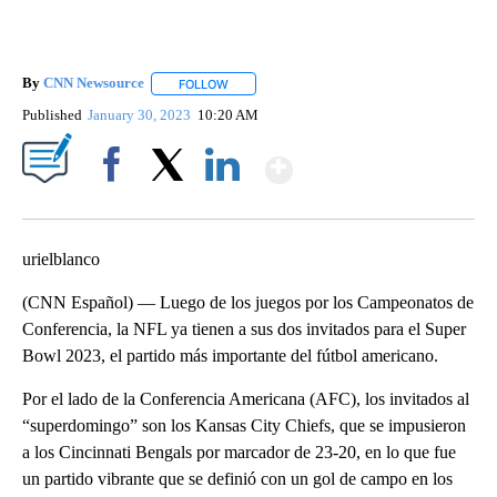
By
CNN Newsource
FOLLOW
FOLLOW "" TO RECEIVE NOTIFICATIONS ABOU
Published
January 30, 2023
10:20 AM
Show More
Facebook
X
LinkedIn
urielblanco
(CNN Español) — Luego de los juegos por los Campeonatos de
Conferencia, la NFL ya tienen a sus dos invitados para el Super
Bowl 2023, el partido más importante del fútbol americano.
Por el lado de la Conferencia Americana (AFC), los invitados al
“superdomingo” son los Kansas City Chiefs, que se impusieron
a los Cincinnati Bengals por marcador de 23-20, en lo que fue
un partido vibrante que se definió con un gol de campo en los