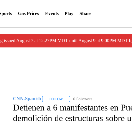
Sports
Gas Prices
Events
Play
Share
ng issued August 7 at 12:27PM MDT until August 9 at 9:00PM MDT
CNN-Spanish
0 Followers
FOLLOW
FOLLOW "CNN-SPANISH" TO RECEIVE NOTI
Detienen a 6 manifestantes en Pue
demolición de estructuras sobre 