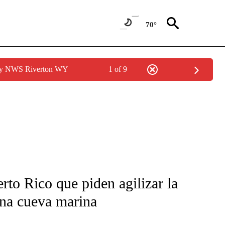
70°
 by NWS Riverton WY
1 of 9
FICATIONS ABOUT NEW PAGES ON "CNN-SPANISH".
rto Rico que piden agilizar la
una cueva marina