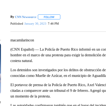
By
CNN Newsource
FOLLOW
FOLLOW "" TO RECEIVE NOTIFICATIONS 
Published
January 30, 2023
7:46 PM
macamilarincon
(CNN Español) –– La Policía de Puerto Rico informó en un com
hombre en el marco de una protesta para exigir la demolición de 
costera natural.
Los detenidos son investigados por los delitos de obstrucción de 
conocidas como Muelle de Azúcar, en el municipio de Aguadilla, 
El portavoz de prensa de la Policía de Puerto Rico, Axel Valenc
citadas a comparecer ante un tribunal el 9 de febrero. Agregó q
un momento de la protesta.
e
Las autoridades confirmaron también que en el lugar del inciden