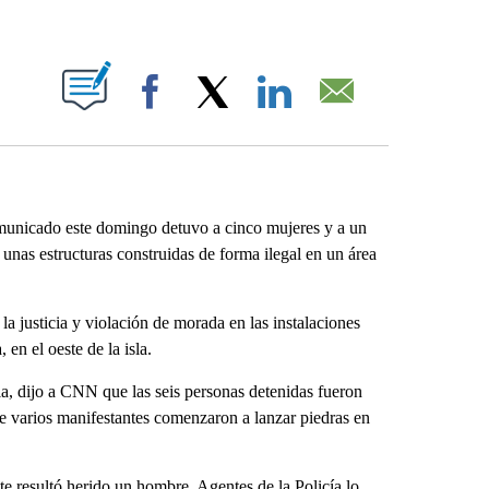
ABOUT NEW PAGES ON "".
Facebook
X
LinkedIn
Email
unicado este domingo detuvo a cinco mujeres y a un
unas estructuras construidas de forma ilegal en un área
la justicia y violación de morada en las instalaciones
en el oeste de la isla.
ia, dijo a CNN que las seis personas detenidas fueron
ue varios manifestantes comenzaron a lanzar piedras en
te resultó herido un hombre. Agentes de la Policía lo