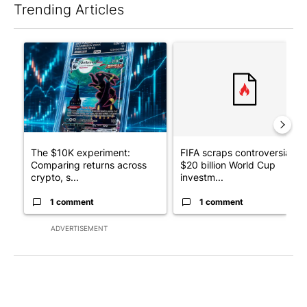
Trending Articles
The following is a list of the most commented articles in the last 7
A trending article titled "The $10K experiment: Comparing retu
A trending article titled "FI
The $10K experiment:
FIFA scraps controversial
Comparing returns across
$20 billion World Cup
crypto, s...
investm...
1 comment
1 comment
ADVERTISEMENT