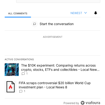
NEWEST
ALL COMMENTS
All Comments
Start the conversation
ADVERTISEMENT
ACTIVE CONVERSATIONS
The following is a list of the most commented articles in the last 7
A trending article titled "The $10K experiment: Comparing return
The $10K experiment: Comparing returns across
crypto, stocks, ETFs and collectibles - Local News
8
1
A trending article titled "FIFA scraps controversial $20 billion 
FIFA scraps controversial $20 billion World Cup
investment plan - Local News 8
1
Powered by