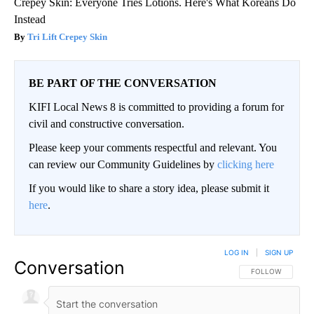
Crepey Skin: Everyone Tries Lotions. Here's What Koreans Do
Instead
Tri Lift Crepey Skin
BE PART OF THE CONVERSATION
KIFI Local News 8 is committed to providing a forum for
civil and constructive conversation.
Please keep your comments respectful and relevant. You
can review our Community Guidelines by
clicking here
If you would like to share a story idea, please submit it
here
.
LOG IN
|
SIGN UP
Conversation
FOLLOW THIS CO
FOLLOW