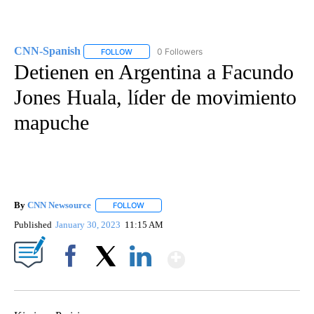
CNN-Spanish
0 Followers
FOLLOW
FOLLOW "CNN-SPANISH" TO RECEIVE NOTIFICA
Detienen en Argentina a Facundo
Jones Huala, líder de movimiento
mapuche
By
CNN Newsource
FOLLOW
FOLLOW "" TO RECEIVE NOTIFICATIONS ABOU
Published
January 30, 2023
11:15 AM
Show More
Facebook
X
LinkedIn