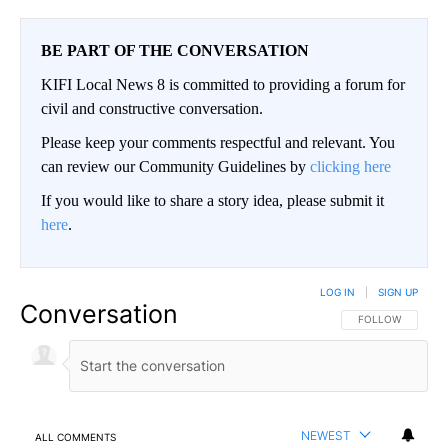
BE PART OF THE CONVERSATION
KIFI Local News 8 is committed to providing a forum for
civil and constructive conversation.
Please keep your comments respectful and relevant. You
can review our Community Guidelines by
clicking here
If you would like to share a story idea, please submit it
here
.
LOG IN
|
SIGN UP
Conversation
FOLLOW THIS CO
FOLLOW
NEWEST
ALL COMMENTS