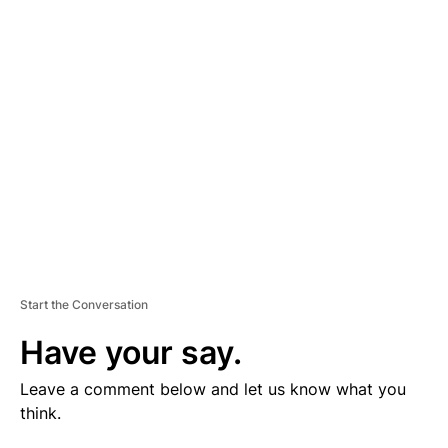
V
E
R
TI
S
E
M
E
N
T
Start the Conversation
Have your say.
Leave a comment below and let us know what you
think.