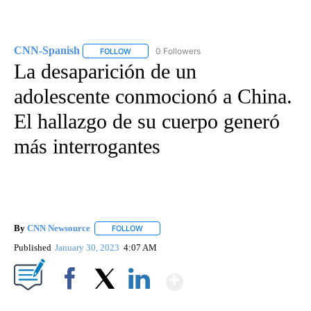
CNN-Spanish
0 Followers
FOLLOW
FOLLOW "CNN-SPANISH" TO RECEIVE NOTIFICA
La desaparición de un
adolescente conmocionó a China.
El hallazgo de su cuerpo generó
más interrogantes
By
CNN Newsource
FOLLOW
FOLLOW "" TO RECEIVE NOTIFICATIONS ABOU
Published
January 30, 2023
4:07 AM
Show More
Facebook
X
LinkedIn