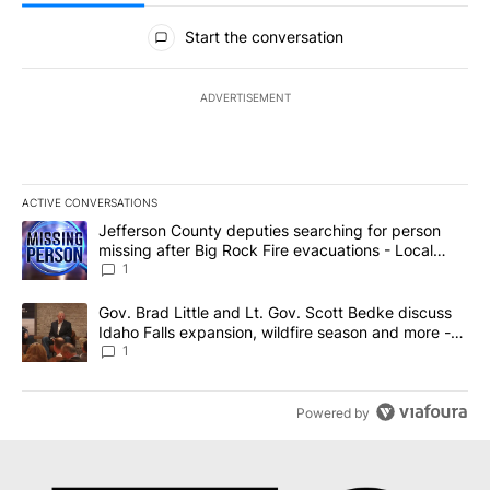
All Comments
Start the conversation
ADVERTISEMENT
ACTIVE CONVERSATIONS
The following is a list of the most commented articles in the last 7
A trending article titled "Jefferson County deputies searching fo
Jefferson County deputies searching for person
missing after Big Rock Fire evacuations - Local
News 8
1
A trending article titled "Gov. Brad Little and Lt. Gov. Scott Be
Gov. Brad Little and Lt. Gov. Scott Bedke discuss
Idaho Falls expansion, wildfire season and more -
Local News 8
1
Powered by