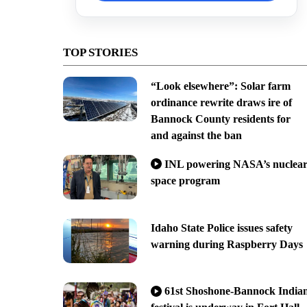
TOP STORIES
“Look elsewhere”: Solar farm
ordinance rewrite draws ire of
Bannock County residents for
and against the ban
INL powering NASA’s nuclea
space program
Idaho State Police issues safety
warning during Raspberry Days
61st Shoshone-Bannock India