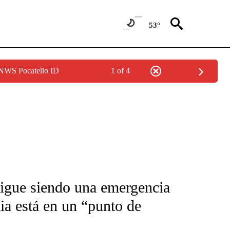
53°
 NWS Pocatello ID
1 of 4
FICATIONS ABOUT NEW PAGES ON "CNN-SPANISH".
igue siendo una emergencia
ia está en un “punto de