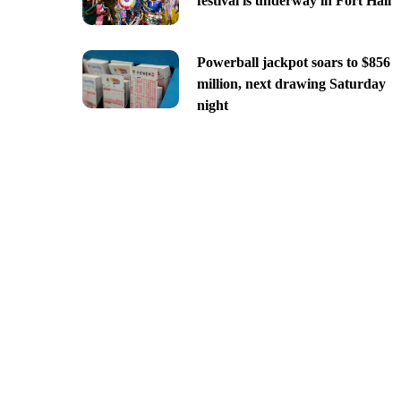
festival is underway in Fort Hall
Powerball jackpot soars to $856
million, next drawing Saturday
night