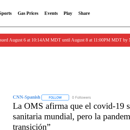
Sports
Gas Prices
Events
Play
Share
ssued August 6 at 10:14AM MDT until August 8 at 11:00PM MDT by
CNN-Spanish
0 Followers
FOLLOW
FOLLOW "CNN-SPANISH" TO RECEIVE NOTI
La OMS afirma que el covid-19 s
sanitaria mundial, pero la pandem
transición”