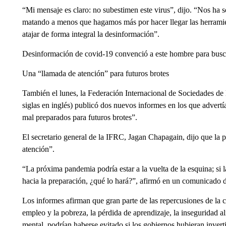
“Mi mensaje es claro: no subestimen este virus”, dijo. “Nos ha 
matando a menos que hagamos más por hacer llegar las herramient
atajar de forma integral la desinformación”.
Desinformación de covid-19 convenció a este hombre para buscar
Una “llamada de atención” para futuros brotes
También el lunes, la Federación Internacional de Sociedades de
siglas en inglés) publicó dos nuevos informes en los que advert
mal preparados para futuros brotes”.
El secretario general de la IFRC, Jagan Chapagain, dijo que la
atención”.
“La próxima pandemia podría estar a la vuelta de la esquina; si 
hacia la preparación, ¿qué lo hará?”, afirmó en un comunicado 
Los informes afirman que gran parte de las repercusiones de la c
empleo y la pobreza, la pérdida de aprendizaje, la inseguridad a
mental, podrían haberse evitado si los gobiernos hubieran invert