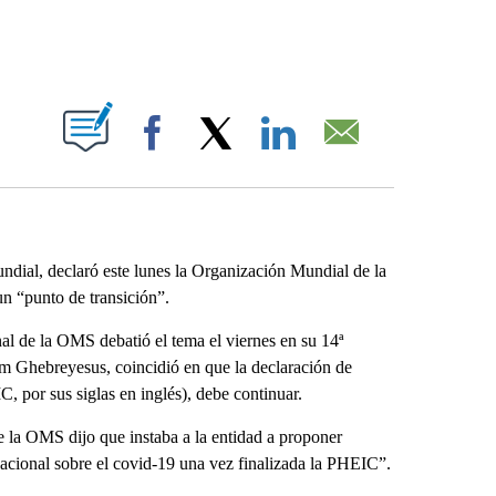
ABOUT NEW PAGES ON "".
Facebook
X
LinkedIn
Email
dial, declaró este lunes la Organización Mundial de la
n “punto de transición”.
l de la OMS debatió el tema el viernes en su 14ª
om Ghebreyesus, coincidió en que la declaración de
, por sus siglas en inglés), debe continuar.
e la OMS dijo que instaba a la entidad a proponer
acional sobre el covid-19 una vez finalizada la PHEIC”.