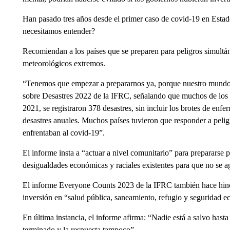
Han pasado tres años desde el primer caso de covid-19 en Est
necesitamos entender?
Recomiendan a los países que se preparen para peligros simult
meteorológicos extremos.
“Tenemos que empezar a prepararnos ya, porque nuestro mundo 
sobre Desastres 2022 de la IFRC, señalando que muchos de los 
2021, se registraron 378 desastres, sin incluir los brotes de enf
desastres anuales. Muchos países tuvieron que responder a peli
enfrentaban al covid-19”.
El informe insta a “actuar a nivel comunitario” para prepararse pa
desigualdades económicas y raciales existentes para que no se 
El informe Everyone Counts 2023 de la IFRC también hace hincapi
inversión en “salud pública, saneamiento, refugio y seguridad 
En última instancia, el informe afirma: “Nadie está a salvo has
terminado y la respuesta tampoco”.