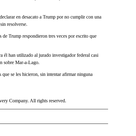
ó declarar en desacato a Trump por no cumplir con una
sin resolverse.
s de Trump respondieron tres veces por escrito que
a él han utilizado al jurado investigador federal casi
ión sobre Mar-a-Lago.
 que se les hicieron, sin intentar afirmar ninguna
ry Company. All rights reserved.
ISH" TO RECEIVE NOTIFICATIONS ABOUT NEW PAGES ON "CNN-SPANISH".