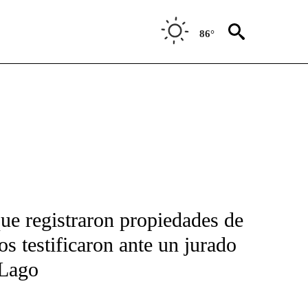
86°
FICATIONS ABOUT NEW PAGES ON "CNN-SPANISH".
e registraron propiedades de
s testificaron ante un jurado
-Lago