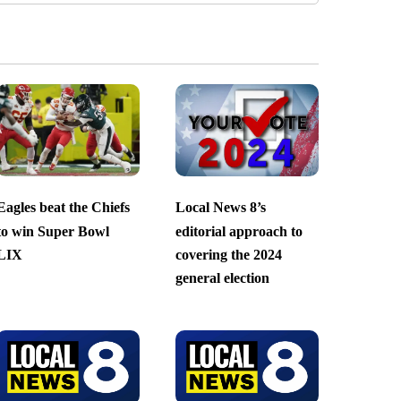
Eagles beat the Chiefs
Local News 8’s
to win Super Bowl
editorial approach to
LIX
covering the 2024
general election