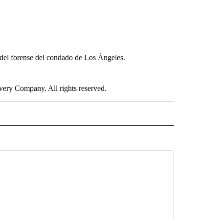
 del forense del condado de Los Ángeles.
ry Company. All rights reserved.
ISH" TO RECEIVE NOTIFICATIONS ABOUT NEW PAGES ON "CNN-SPANISH".