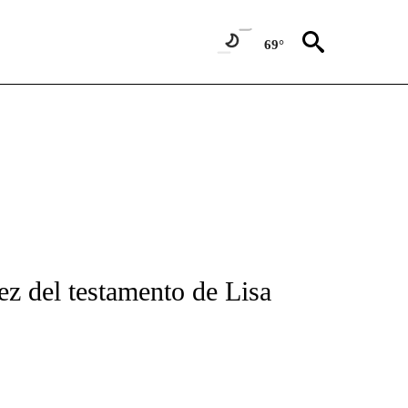
69°
FICATIONS ABOUT NEW PAGES ON "CNN-SPANISH".
dez del testamento de Lisa