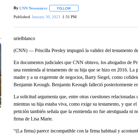
By
CNN Newsource
FOLLOW
FOLLOW "" TO RECEIVE NOTIFICATIONS 
Published
January 30, 2023
1:51 PM
urielblanco
(CNN) — Priscilla Presley impugnó la validez del testamento de 
En documentos judiciales que CNN obtuvo, los abogados de Pris
una enmienda al testamento de su hija que se hizo en 2016. La p
madre y a su exgerente de negocios, Barry Siegel, como cofidei
Benjamin Keough. Benjamin Keough falleció posteriormente e
La solicitud argumenta que, entre otras cuestiones relacionadas 
mientras su hija estaba viva, como exige su testamento, y que e
petición también señala que la enmienda no fue atestiguada ni not
firma de Lisa Marie.
“(La firma) parece incompatible con la firma habitual y acostum