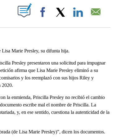
ABOUT NEW PAGES ON "".
Facebook
X
LinkedIn
Email
Lisa Marie Presley, su difunta hija.
cilla Presley presentaron una solicitud para impugnar
etición afirma que Lisa Marie Presley eliminó a su
comisarios y los reemplazó con sus hijos Riley y
n 2020.
con la enmienda, Priscilla Presley no recibió el cambio
l documento escribe mal el nombre de Priscilla. La
ariada, y, en ese sentido, cuestiona la autenticidad de la
brada (de Lisa Marie Presley)”, dicen los documentos.