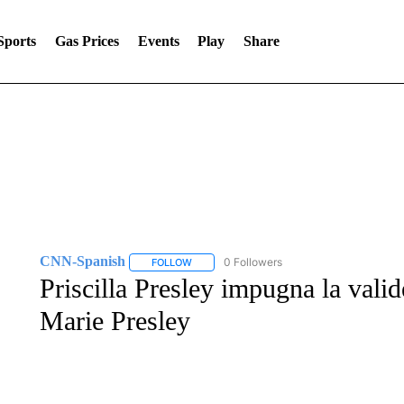
Sports
Gas Prices
Events
Play
Share
CNN-Spanish
0 Followers
FOLLOW
FOLLOW "CNN-SPANISH" TO RECEIVE NOTI
Priscilla Presley impugna la vali
Marie Presley