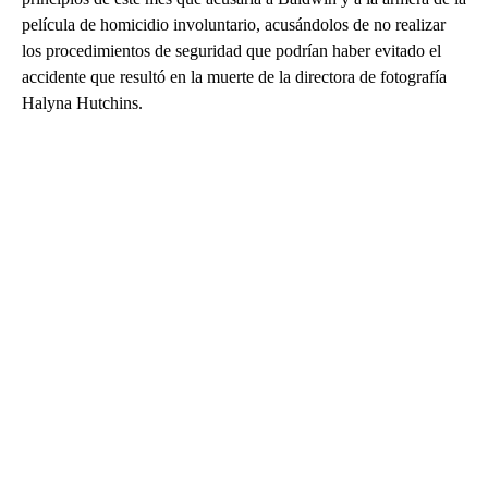
película de homicidio involuntario, acusándolos de no realizar
los procedimientos de seguridad que podrían haber evitado el
accidente que resultó en la muerte de la directora de fotografía
Halyna Hutchins.
A
D
V
E
R
TI
S
E
M
E
N
T