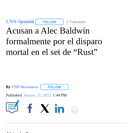
CNN-Spanish
0 Followers
FOLLOW
FOLLOW "CNN-SPANISH" TO RECEIVE NOTIFICA
Acusan a Alec Baldwin
formalmente por el disparo
mortal en el set de “Rust”
By
CNN Newsource
FOLLOW
FOLLOW "" TO RECEIVE NOTIFICATIONS ABOU
Published
January 31, 2023
1:44 PM
Show More
Facebook
X
LinkedIn