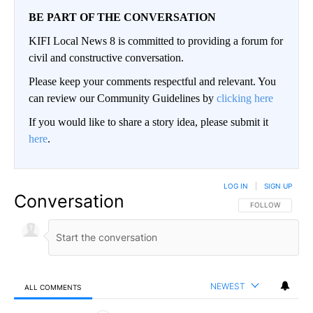
BE PART OF THE CONVERSATION
KIFI Local News 8 is committed to providing a forum for
civil and constructive conversation.
Please keep your comments respectful and relevant. You
can review our Community Guidelines by
clicking here
If you would like to share a story idea, please submit it
here
.
LOG IN
|
SIGN UP
Conversation
FOLLOW THIS CO
FOLLOW
NEWEST
ALL COMMENTS
All Comments