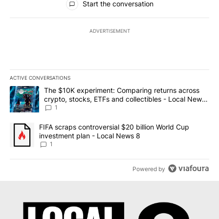
Start the conversation
ADVERTISEMENT
ACTIVE CONVERSATIONS
The following is a list of the most commented articles in the last 7
A trending article titled "The $10K experiment: Comparing return
The $10K experiment: Comparing returns across
crypto, stocks, ETFs and collectibles - Local News
8
1
A trending article titled "FIFA scraps controversial $20 billion 
FIFA scraps controversial $20 billion World Cup
investment plan - Local News 8
1
Powered by