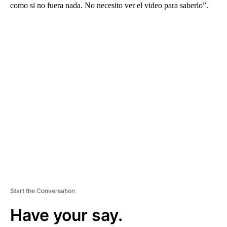
como si no fuera nada. No necesito ver el video para saberlo”.
A
D
V
E
R
TI
S
E
M
E
N
T
Start the Conversation
Have your say.