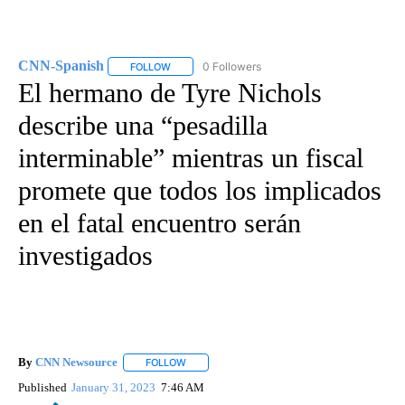
CNN-Spanish
0 Followers
FOLLOW
FOLLOW "CNN-SPANISH" TO RECEIVE NOTIFICA
El hermano de Tyre Nichols
describe una “pesadilla
interminable” mientras un fiscal
promete que todos los implicados
en el fatal encuentro serán
investigados
By
CNN Newsource
FOLLOW
FOLLOW "" TO RECEIVE NOTIFICATIONS ABOU
Published
January 31, 2023
7:46 AM