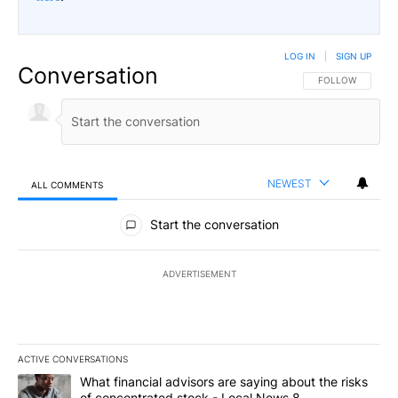
LOG IN
|
SIGN UP
Conversation
FOLLOW THIS CO
FOLLOW
NEWEST
ALL COMMENTS
All Comments
Start the conversation
ADVERTISEMENT
ACTIVE CONVERSATIONS
The following is a list of the most commented articles in the last 7
A trending article titled "What financial advisors are saying abo
What financial advisors are saying about the risks
of concentrated stock - Local News 8