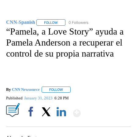
CNN-Spanish
0 Followers
FOLLOW
FOLLOW "CNN-SPANISH" TO RECEIVE NOTIFICA
“Pamela, a Love Story” ayuda a
Pamela Anderson a recuperar el
control de su propia narrativa
By
CNN Newsource
FOLLOW
FOLLOW "" TO RECEIVE NOTIFICATIONS ABOU
Published
January 31, 2023
6:28 PM
Show More
Facebook
X
LinkedIn