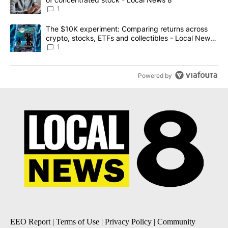
1
A trending article titled "The $10K experiment: Comparing return
The $10K experiment: Comparing returns across
crypto, stocks, ETFs and collectibles - Local News
8
1
Powered by
EEO Report
|
Terms of Use
|
Privacy Policy
|
Community