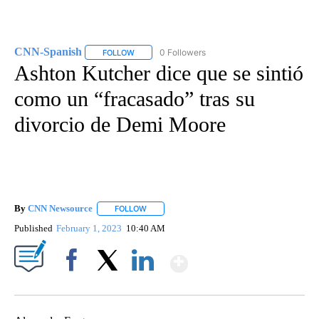
CNN-Spanish
0 Followers
FOLLOW
FOLLOW "CNN-SPANISH" TO RECEIVE NOTIFICA
Ashton Kutcher dice que se sintió
como un “fracasado” tras su
divorcio de Demi Moore
By
CNN Newsource
FOLLOW
FOLLOW "" TO RECEIVE NOTIFICATIONS ABOU
Published
February 1, 2023
10:40 AM
Show More
Facebook
X
LinkedIn