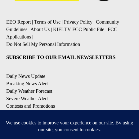
EEO Report
|
Terms of Use
|
Privacy Policy
|
Community
Guidelines
|
About Us
|
KIFI-TV FCC Public File
|
FCC
Applications
|
Do Not Sell My Personal Information
SUBSCRIBE TO OUR EMAIL NEWSLETTERS
Daily News Update
Breaking News Alert
Daily Weather Forecast
Severe Weather Alert
Contests and Promotions
DOWNLOAD OUR APPS
Available for iOS and Android