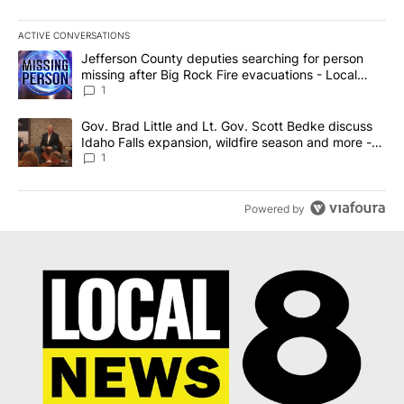
ACTIVE CONVERSATIONS
The following is a list of the most commented articles in the last 7
A trending article titled "Jefferson County deputies searching fo
Jefferson County deputies searching for person
missing after Big Rock Fire evacuations - Local
News 8
1
A trending article titled "Gov. Brad Little and Lt. Gov. Scott Be
Gov. Brad Little and Lt. Gov. Scott Bedke discuss
Idaho Falls expansion, wildfire season and more -
Local News 8
1
Powered by