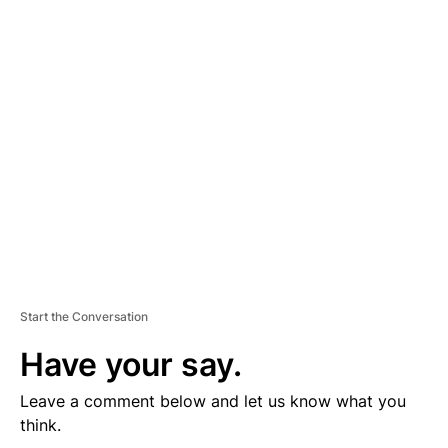
D
V
E
R
TI
S
E
M
E
N
T
Start the Conversation
Have your say.
Leave a comment below and let us know what you
think.