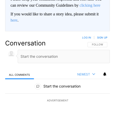
can review our Community Guidelines by
clicking here
If you would like to share a story idea, please submit it
here
.
LOG IN
|
SIGN UP
Conversation
FOLLOW THIS CO
FOLLOW
NEWEST
ALL COMMENTS
All Comments
Start the conversation
ADVERTISEMENT