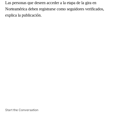
Las personas que deseen acceder a la etapa de la gira en
Norteamérica deben registrarse como seguidores verificados,
explica la publicación.
A
D
V
E
R
TI
S
E
M
E
N
T
Start the Conversation