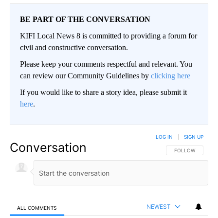
BE PART OF THE CONVERSATION
KIFI Local News 8 is committed to providing a forum for
civil and constructive conversation.
Please keep your comments respectful and relevant. You
can review our Community Guidelines by
clicking here
If you would like to share a story idea, please submit it
here
.
LOG IN
|
SIGN UP
Conversation
FOLLOW THIS CO
FOLLOW
NEWEST
ALL COMMENTS