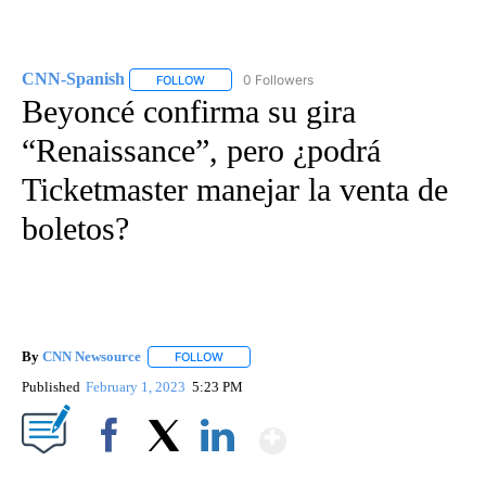
CNN-Spanish
0 Followers
FOLLOW
FOLLOW "CNN-SPANISH" TO RECEIVE NOTIFICA
Beyoncé confirma su gira
“Renaissance”, pero ¿podrá
Ticketmaster manejar la venta de
boletos?
By
CNN Newsource
FOLLOW
FOLLOW "" TO RECEIVE NOTIFICATIONS ABOU
Published
February 1, 2023
5:23 PM
Show More
Facebook
X
LinkedIn