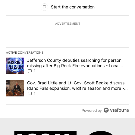
All Comments
Start the conversation
ADVERTISEMENT
ACTIVE CONVERSATIONS
The following is a list of the most commented articles in the last 7
A trending article titled "Jefferson County deputies searching fo
Jefferson County deputies searching for person
missing after Big Rock Fire evacuations - Local
News 8
1
A trending article titled "Gov. Brad Little and Lt. Gov. Scott Be
Gov. Brad Little and Lt. Gov. Scott Bedke discuss
Idaho Falls expansion, wildfire season and more -
Local News 8
1
Powered by