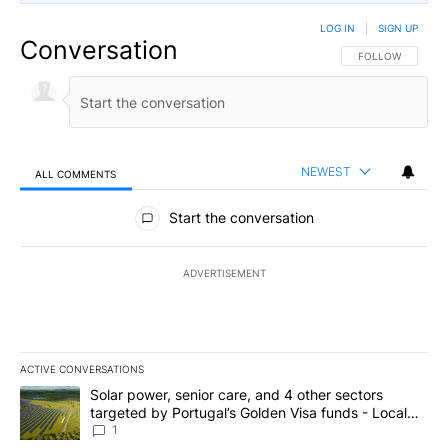
LOG IN
|
SIGN UP
Conversation
FOLLOW THIS CO
FOLLOW
NEWEST
ALL COMMENTS
All Comments
Start the conversation
ADVERTISEMENT
ACTIVE CONVERSATIONS
The following is a list of the most commented articles in the last 7
A trending article titled "Solar power, senior care, and 4 other 
Solar power, senior care, and 4 other sectors
targeted by Portugal’s Golden Visa funds - Local
News 8
1