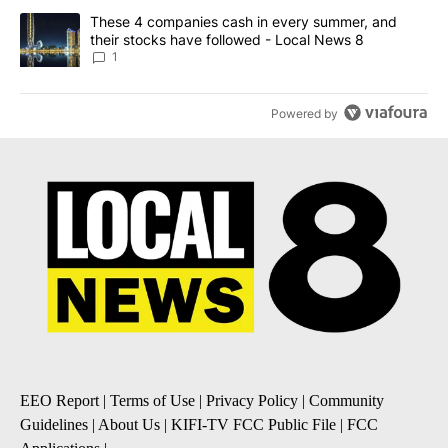
A trending article titled "These 4 companies cash in every summe
These 4 companies cash in every summer, and
their stocks have followed - Local News 8
1
Powered by
EEO Report
|
Terms of Use
|
Privacy Policy
|
Community
Guidelines
|
About Us
|
KIFI-TV FCC Public File
|
FCC