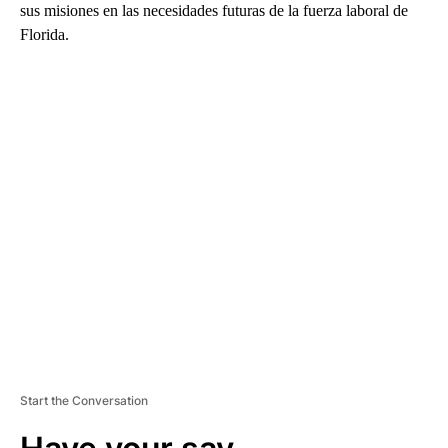
sus misiones en las necesidades futuras de la fuerza laboral de
Florida.
A
D
V
E
R
TI
S
E
M
E
N
T
Start the Conversation