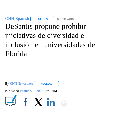
CNN-Spanish
0 Followers
FOLLOW
FOLLOW "CNN-SPANISH" TO RECEIVE NOTIFICA
DeSantis propone prohibir
iniciativas de diversidad e
inclusión en universidades de
Florida
By
CNN Newsource
FOLLOW
FOLLOW "" TO RECEIVE NOTIFICATIONS ABOU
Published
February 1, 2023
4:42 AM
Show More
Facebook
X
LinkedIn