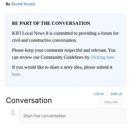
Health Weekly
BE PART OF THE CONVERSATION
KIFI Local News 8 is committed to providing a forum for
civil and constructive conversation.
Please keep your comments respectful and relevant. You
can review our Community Guidelines by
clicking here
If you would like to share a story idea, please submit it
here
.
LOG IN
|
SIGN UP
Conversation
FOLLOW THIS CO
FOLLOW