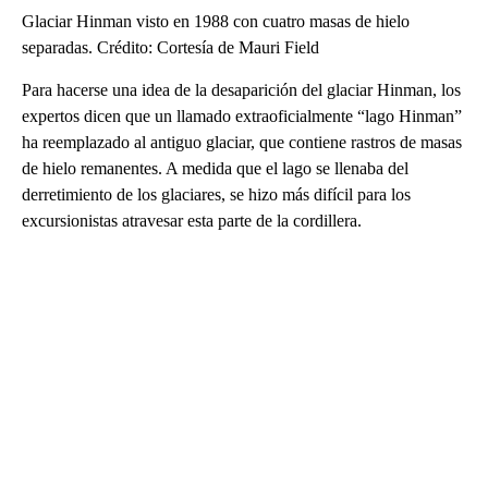
Glaciar Hinman visto en 1988 con cuatro masas de hielo
separadas. Crédito: Cortesía de Mauri Field
Para hacerse una idea de la desaparición del glaciar Hinman, los
expertos dicen que un llamado extraoficialmente “lago Hinman”
ha reemplazado al antiguo glaciar, que contiene rastros de masas
de hielo remanentes. A medida que el lago se llenaba del
derretimiento de los glaciares, se hizo más difícil para los
excursionistas atravesar esta parte de la cordillera.
A
D
V
E
R
TI
S
E
M
E
N
T