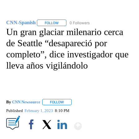
CNN-Spanish
0 Followers
FOLLOW
FOLLOW "CNN-SPANISH" TO RECEIVE NOTIFICA
Un gran glaciar milenario cerca
de Seattle “desapareció por
completo”, dice investigador que
lleva años vigilándolo
By
CNN Newsource
FOLLOW
FOLLOW "" TO RECEIVE NOTIFICATIONS ABOU
Published
February 1, 2023
8:10 PM
Show More
Facebook
X
LinkedIn