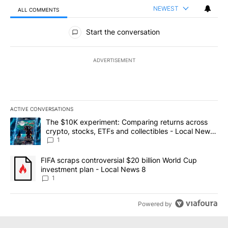
NEWEST
ALL COMMENTS
All Comments
Start the conversation
ADVERTISEMENT
ACTIVE CONVERSATIONS
The following is a list of the most commented articles in the last 7
A trending article titled "The $10K experiment: Comparing return
The $10K experiment: Comparing returns across
crypto, stocks, ETFs and collectibles - Local News
8
1
A trending article titled "FIFA scraps controversial $20 billion 
FIFA scraps controversial $20 billion World Cup
investment plan - Local News 8
1
Powered by