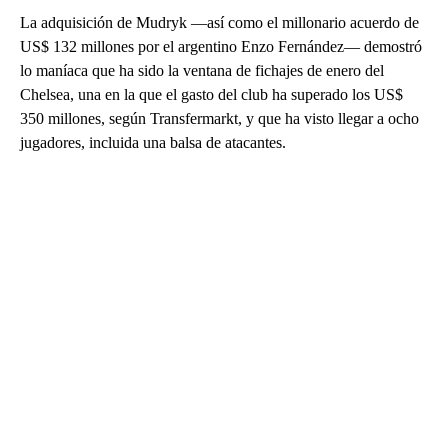
La adquisición de Mudryk —así como el millonario acuerdo de
US$ 132 millones por el argentino Enzo Fernández— demostró
lo maníaca que ha sido la ventana de fichajes de enero del
Chelsea, una en la que el gasto del club ha superado los US$
350 millones, según Transfermarkt, y que ha visto llegar a ocho
jugadores, incluida una balsa de atacantes.
A
D
V
E
R
TI
S
E
M
E
N
T