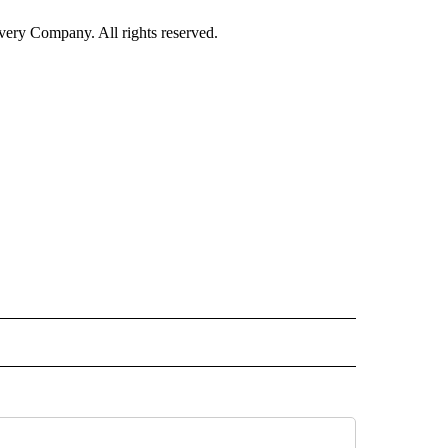
ry Company. All rights reserved.
ISH" TO RECEIVE NOTIFICATIONS ABOUT NEW PAGES ON "CNN-SPANISH".