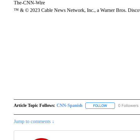
The-CNN-Wire
™ & © 2023 Cable News Network, Inc., a Warner Bros. Discove
Article Topic Follows:
CNN-Spanish
0 Followers
FOLLOW
FOLLOW "CNN-SPAN
Jump to comments ↓