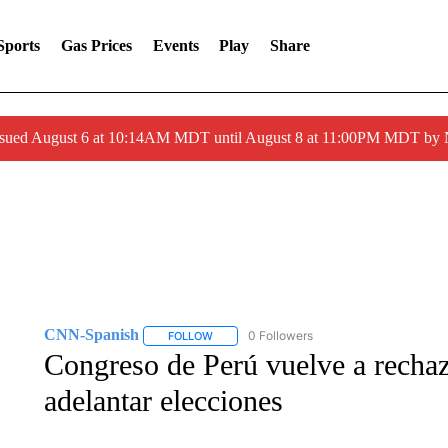
Sports
Gas Prices
Events
Play
Share
ssued August 6 at 10:14AM MDT until August 8 at 11:00PM MDT by
CNN-Spanish
0 Followers
FOLLOW
FOLLOW "CNN-SPANISH" TO RECEIVE NOTI
Congreso de Perú vuelve a rechaz
adelantar elecciones