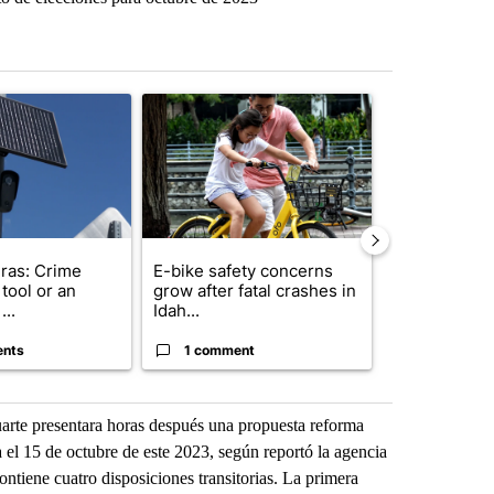
st 7 days.
ticle titled "Flock cameras: Crime prevention tool or an invasion of 
A trending article titled "E-bike safety concerns
A trending arti
ras: Crime
E-bike safety concerns
Suspect, pas
tool or an
grow after fatal crashes in
after wrong
...
Idah...
I-15...
ents
1 comment
1 commen
uarte presentara horas después una propuesta reforma
a el 15 de octubre de este 2023, según reportó la agencia
ontiene cuatro disposiciones transitorias. La primera