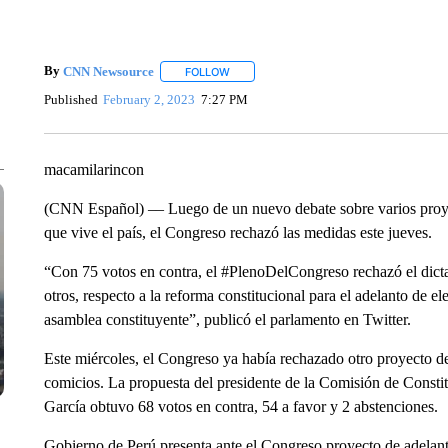
By
CNN Newsource
FOLLOW
FOLLOW "" TO RECEIVE NOTIFICATIONS 
Published
February 2, 2023
7:27 PM
macamilarincon
(CNN Español) –– Luego de un nuevo debate sobre varios proyect
que vive el país, el Congreso rechazó las medidas este jueves.
“Con 75 votos en contra, el #PlenoDelCongreso rechazó el dict
otros, respecto a la reforma constitucional para el adelanto de 
asamblea constituyente”, publicó el parlamento en Twitter.
Este miércoles, el Congreso ya había rechazado otro proyecto de
comicios. La propuesta del presidente de la Comisión de Const
García obtuvo 68 votos en contra, 54 a favor y 2 abstenciones.
Gobierno de Perú presenta ante el Congreso proyecto de adelant