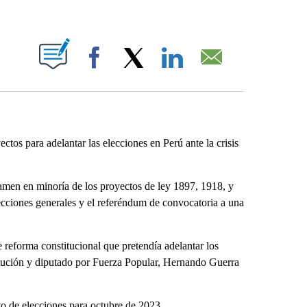
ABOUT NEW PAGES ON "".
Facebook
X
LinkedIn
Email
os para adelantar las elecciones en Perú ante la crisis
amen en minoría de los proyectos de ley 1897, 1918, y
elecciones generales y el referéndum de convocatoria a una
 reforma constitucional que pretendía adelantar los
itución y diputado por Fuerza Popular, Hernando Guerra
o de elecciones para octubre de 2023