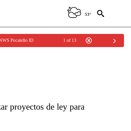
53°
 NWS Pocatello ID
1 of 13
FICATIONS ABOUT NEW PAGES ON "CNN-SPANISH".
ar proyectos de ley para