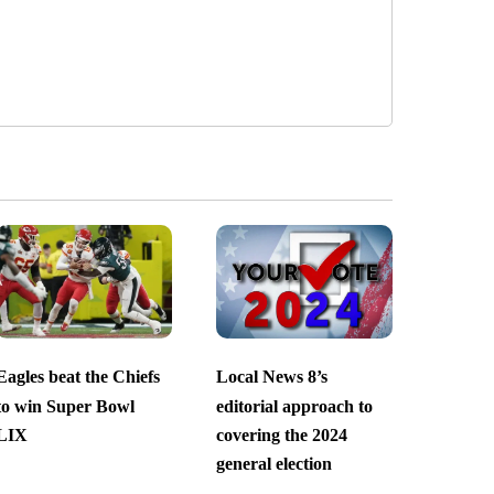
Eagles beat the Chiefs
Local News 8’s
to win Super Bowl
editorial approach to
LIX
covering the 2024
general election