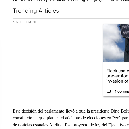
Trending Articles
The following is a list of the most commented articles in the la
ADVERTISEMENT
A trending ar
Flock came
prevention 
invasion of 
4 comm
Esta decisión del parlamento llevó a que la presidenta Dina Bol
constitucional que plantea el adelanto de elecciones en Perú par
de noticias estatales Andina. Ese proyecto de ley del Ejecutivo c