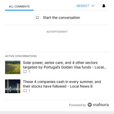
NEWEST
ALL COMMENTS
All Comments
Start the conversation
ADVERTISEMENT
ACTIVE CONVERSATIONS
The following is a list of the most commented articles in the last 7
A trending article titled "Solar power, senior care, and 4 other 
Solar power, senior care, and 4 other sectors
targeted by Portugal’s Golden Visa funds - Local
News 8
1
A trending article titled "These 4 companies cash in every summe
These 4 companies cash in every summer, and
their stocks have followed - Local News 8
1
Powered by