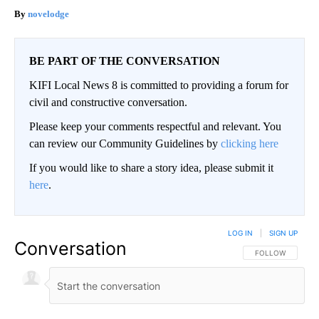
novelodge
BE PART OF THE CONVERSATION
KIFI Local News 8 is committed to providing a forum for
civil and constructive conversation.
Please keep your comments respectful and relevant. You
can review our Community Guidelines by
clicking here
If you would like to share a story idea, please submit it
here
.
LOG IN
|
SIGN UP
Conversation
FOLLOW THIS CO
FOLLOW