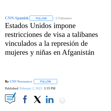
CNN-Spanish
0 Followers
FOLLOW
FOLLOW "CNN-SPANISH" TO RECEIVE NOTIFICA
Estados Unidos impone
restricciones de visa a talibanes
vinculados a la represión de
mujeres y niñas en Afganistán
By
CNN Newsource
FOLLOW
FOLLOW "" TO RECEIVE NOTIFICATIONS ABOU
Published
February 2, 2023
3:35 PM
Show More
Facebook
X
LinkedIn