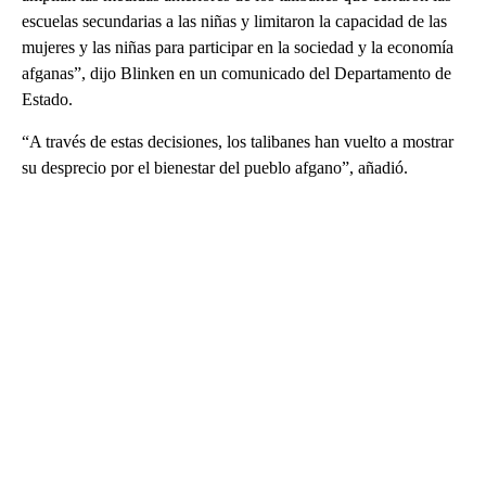
escuelas secundarias a las niñas y limitaron la capacidad de las
mujeres y las niñas para participar en la sociedad y la economía
afganas”, dijo Blinken en un comunicado del Departamento de
Estado.
“A través de estas decisiones, los talibanes han vuelto a mostrar
su desprecio por el bienestar del pueblo afgano”, añadió.
A
D
V
E
R
TI
S
E
M
E
N
T