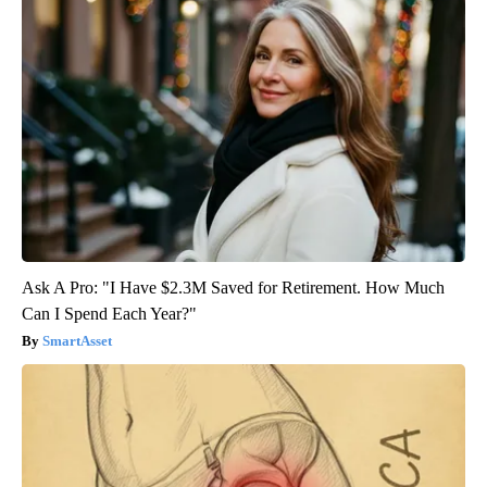
Ask A Pro: "I Have $2.3M Saved for Retirement. How Much
Can I Spend Each Year?"
SmartAsset