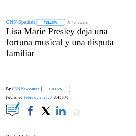
CNN-Spanish
0 Followers
FOLLOW
FOLLOW "CNN-SPANISH" TO RECEIVE NOTIFICA
Lisa Marie Presley deja una
fortuna musical y una disputa
familiar
By
CNN Newsource
FOLLOW
FOLLOW "" TO RECEIVE NOTIFICATIONS ABOU
Published
February 2, 2023
8:41 PM
Show More
Facebook
X
LinkedIn