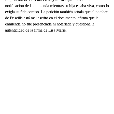
notificación de la enmienda mientras su hija estaba viva, como lo
exigía su fideicomiso. La petición también señala que el nombre
de Priscilla está mal escrito en el documento, afirma que la
enmienda no fue presenciada ni notariada y cuestiona la
autenticidad de la firma de Lisa Marie.
A
D
V
E
R
TI
S
E
M
E
N
T