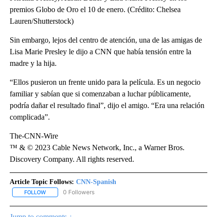
premios Globo de Oro el 10 de enero. (Crédito: Chelsea
Lauren/Shutterstock)
Sin embargo, lejos del centro de atención, una de las amigas de
Lisa Marie Presley le dijo a CNN que había tensión entre la
madre y la hija.
“Ellos pusieron un frente unido para la película. Es un negocio
familiar y sabían que si comenzaban a luchar públicamente,
podría dañar el resultado final”, dijo el amigo. “Era una relación
complicada”.
The-CNN-Wire
™ & © 2023 Cable News Network, Inc., a Warner Bros.
Discovery Company. All rights reserved.
Article Topic Follows:
CNN-Spanish
0 Followers
FOLLOW
FOLLOW "CNN-SPANISH" TO RECEIVE NOTIFICATIONS ABOUT NEW
Jump to comments ↓