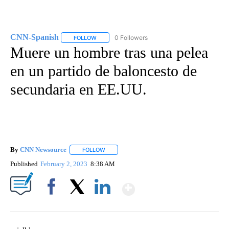
CNN-Spanish
0 Followers
FOLLOW
FOLLOW "CNN-SPANISH" TO RECEIVE NOTIFICA
Muere un hombre tras una pelea
en un partido de baloncesto de
secundaria en EE.UU.
By
CNN Newsource
FOLLOW
FOLLOW "" TO RECEIVE NOTIFICATIONS ABOU
Published
February 2, 2023
8:38 AM
Show More
Facebook
X
LinkedIn