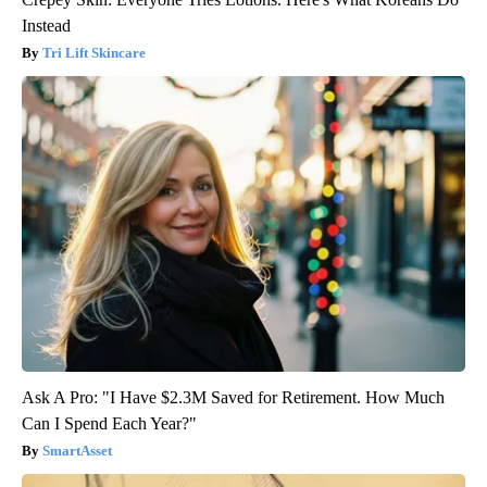
Instead
Tri Lift Skincare
Ask A Pro: "I Have $2.3M Saved for Retirement. How Much
Can I Spend Each Year?"
SmartAsset