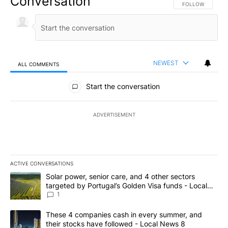
Conversation
FOLLOW THIS CO
FOLLOW
NEWEST
ALL COMMENTS
All Comments
Start the conversation
ADVERTISEMENT
ACTIVE CONVERSATIONS
The following is a list of the most commented articles in the last 7
A trending article titled "Solar power, senior care, and 4 other 
Solar power, senior care, and 4 other sectors
targeted by Portugal’s Golden Visa funds - Local
News 8
1
A trending article titled "These 4 companies cash in every summe
These 4 companies cash in every summer, and
their stocks have followed - Local News 8