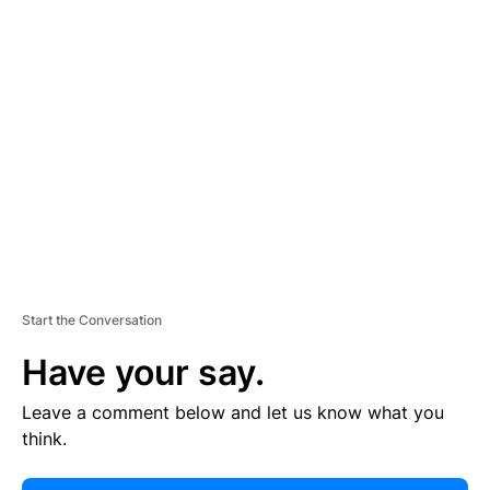
E
R
TI
S
E
M
E
N
T
Start the Conversation
Have your say.
Leave a comment below and let us know what you
think.