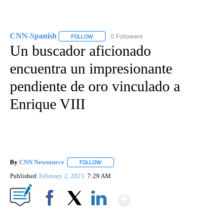
CNN-Spanish
0 Followers
FOLLOW
FOLLOW "CNN-SPANISH" TO RECEIVE NOTIFICA
Un buscador aficionado
encuentra un impresionante
pendiente de oro vinculado a
Enrique VIII
By
CNN Newsource
FOLLOW
FOLLOW "" TO RECEIVE NOTIFICATIONS ABOU
Published
February 2, 2023
7:29 AM
Show More
Facebook
X
LinkedIn