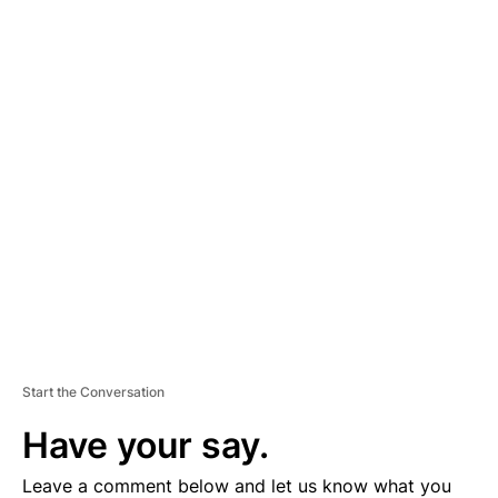
A
D
V
E
R
TI
S
E
M
E
N
T
Start the Conversation
Have your say.
Leave a comment below and let us know what you