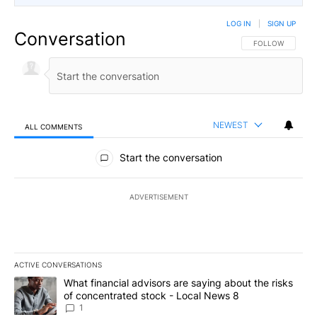
LOG IN
|
SIGN UP
Conversation
FOLLOW THIS CO
FOLLOW
NEWEST
ALL COMMENTS
All Comments
Start the conversation
ADVERTISEMENT
ACTIVE CONVERSATIONS
The following is a list of the most commented articles in the last 7
A trending article titled "What financial advisors are saying abo
What financial advisors are saying about the risks
of concentrated stock - Local News 8
1