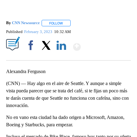
By
CNN Newsource
FOLLOW
FOLLOW "" TO RECEIVE NOTIFICATIONS ABOU
Published
February 3, 2023
10:32 AM
Show More
Facebook
X
LinkedIn
Alexandra Ferguson
(CNN) — Hay algo en el aire de Seattle. Y aunque a simple
vista pueda parecer que se trata del café, si te fijas un poco más
te darás cuenta de que Seattle no funciona con cafeína, sino con
innovación.
No en vano esta ciudad ha dado origen a Microsoft, Amazon,
Boeing y Starbucks, para empezar.
Incluso el mercado de Pike Place, famoso hoy tanto por su oferta