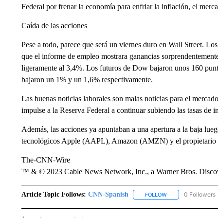
Federal por frenar la economía para enfriar la inflación, el merc
Caída de las acciones
Pese a todo, parece que será un viernes duro en Wall Street. Lo
que el informe de empleo mostrara ganancias sorprendentemente
ligeramente al 3,4%. Los futuros de Dow bajaron unos 160 pun
bajaron un 1% y un 1,6% respectivamente.
Las buenas noticias laborales son malas noticias para el mercado
impulse a la Reserva Federal a continuar subiendo las tasas de i
Además, las acciones ya apuntaban a una apertura a la baja lueg
tecnológicos Apple (AAPL), Amazon (AMZN) y el propietario 
The-CNN-Wire
™ & © 2023 Cable News Network, Inc., a Warner Bros. Discove
Article Topic Follows:
CNN-Spanish
0 Followers
FOLLOW
FOLLOW "CNN-SPAN