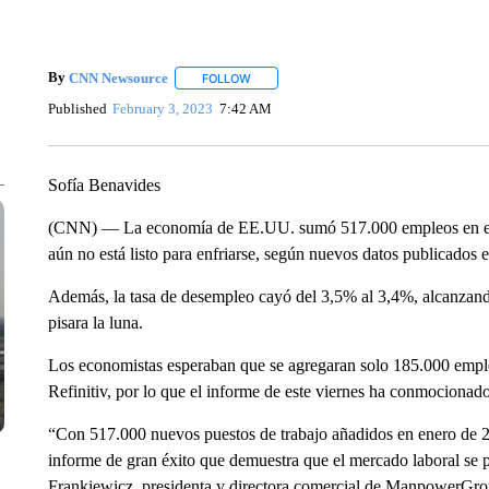
By
CNN Newsource
FOLLOW
FOLLOW "" TO RECEIVE NOTIFICATIONS 
Published
February 3, 2023
7:42 AM
Sofía Benavides
(CNN) — La economía de EE.UU. sumó 517.000 empleos en el m
aún no está listo para enfriarse, según nuevos datos publicados e
Además, la tasa de desempleo cayó del 3,5% al 3,4%, alcanzand
pisara la luna.
Los economistas esperaban que se agregaran solo 185.000 empl
Refinitiv, por lo que el informe de este viernes ha conmocionado
“Con 517.000 nuevos puestos de trabajo añadidos en enero de 2
informe de gran éxito que demuestra que el mercado laboral se p
Frankiewicz, presidenta y directora comercial de ManpowerGro