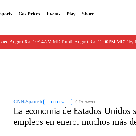
Sports
Gas Prices
Events
Play
Share
ssued August 6 at 10:14AM MDT until August 8 at 11:00PM MDT by
CNN-Spanish
0 Followers
FOLLOW
FOLLOW "CNN-SPANISH" TO RECEIVE NOTI
La economía de Estados Unidos 
empleos en enero, muchos más de