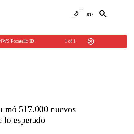
81°
 NWS Pocatello ID
1 of 1
FICATIONS ABOUT NEW PAGES ON "CNN-SPANISH".
sumó 517.000 nuevos
 lo esperado