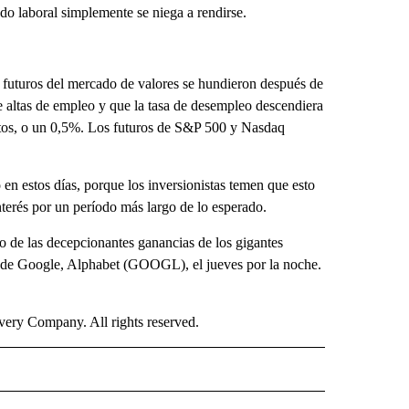
ado laboral simplemente se niega a rendirse.
s futuros del mercado de valores se hundieron después de
 altas de empleo y que la tasa de desempleo descendiera
tos, o un 0,5%. Los futuros de S&P 500 y Nasdaq
 en estos días, porque los inversionistas temen que esto
nterés por un período más largo de lo esperado.
o de las decepcionantes ganancias de los gigantes
de Google, Alphabet (GOOGL), el jueves por la noche.
ry Company. All rights reserved.
ISH" TO RECEIVE NOTIFICATIONS ABOUT NEW PAGES ON "CNN-SPANISH".