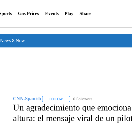
Sports
Gas Prices
Events
Play
Share
l News 8 Now
CNN-Spanish
0 Followers
FOLLOW
FOLLOW "CNN-SPANISH" TO RECEIVE NOTI
Un agradecimiento que emociona 
altura: el mensaje viral de un pilo