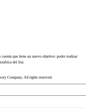
s cuenta que tiene un nuevo objetivo: poder realizar
 América del Sur.
ry Company. All rights reserved.
ISH" TO RECEIVE NOTIFICATIONS ABOUT NEW PAGES ON "CNN-SPANISH".