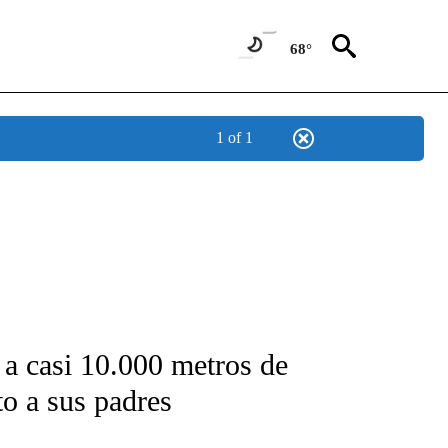
68°
1 of 1
FICATIONS ABOUT NEW PAGES ON "CNN-SPANISH".
a casi 10.000 metros de
to a sus padres