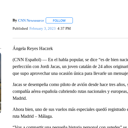
By
CNN Newsource
FOLLOW
FOLLOW "" TO RECEIVE NOTIFICATIONS 
Published
February 3, 2023
4:37 PM
Ángela Reyes Haczek
(CNN Español) — En el habla popular, se dice “es de bien nacid
perfección con Jordi Jacas, un joven catalán de 24 años origina
que supo aprovechar una ocasión única para llevarle un mensaje 
Jacas se desempeña como piloto de avión desde hace tres años, 
compañía aérea española cubriendo rutas nacionales y europeas
Madrid.
Ahora bien, uno de sus vuelos más especiales quedó registrado e
ruta Madrid – Málaga.
“Voy a compartir una pequeña historia personal con ustedes” se