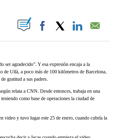
ABOUT NEW PAGES ON "".
Facebook
X
LinkedIn
Email
o ser agradecido”. Y esa expresión encaja a la
rio de Ullà, a poco más de 100 kilómetros de Barcelona,
de gratitud a sus padres.
según relata a CNN. Desde entonces, trabaja en una
, teniendo como base de operaciones la ciudad de
n video y tuvo lugar este 25 de enero, cuando cubría la
 escucha decir a Jacas cuando empieza el video.