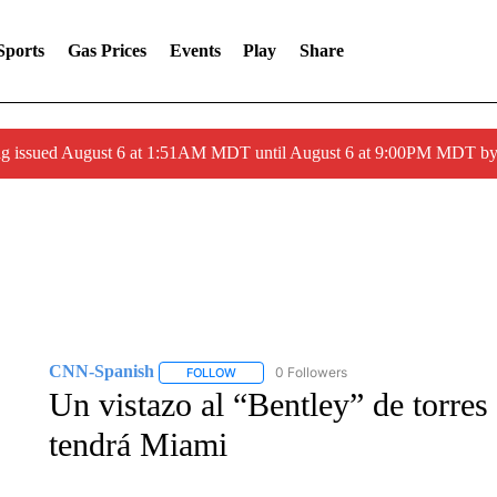
Sports
Gas Prices
Events
Play
Share
ng issued August 6 at 1:51AM MDT until August 6 at 9:00PM MDT 
CNN-Spanish
0 Followers
FOLLOW
FOLLOW "CNN-SPANISH" TO RECEIVE NOTI
Un vistazo al “Bentley” de torres 
tendrá Miami