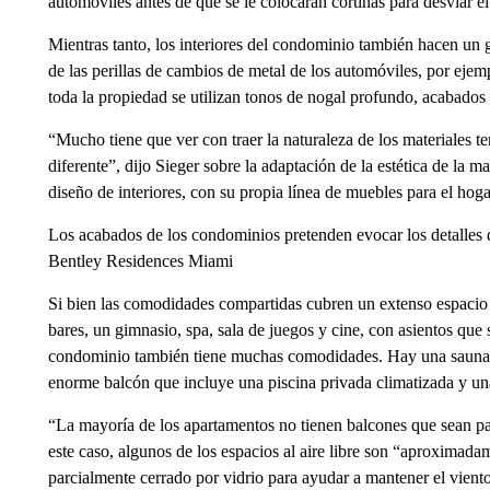
automóviles antes de que se le colocaran cortinas para desviar el 
Mientras tanto, los interiores del condominio también hacen un gu
de las perillas de cambios de metal de los automóviles, por ejemp
toda la propiedad se utilizan tonos de nogal profundo, acabados 
“Mucho tiene que ver con traer la naturaleza de los materiales t
diferente”, dijo Sieger sobre la adaptación de la estética de la 
diseño de interiores, con su propia línea de muebles para el hoga
Los acabados de los condominios pretenden evocar los detalles de
Bentley Residences Miami
Si bien las comodidades compartidas cubren un extenso espacio 
bares, un gimnasio, spa, sala de juegos y cine, con asientos que
condominio también tiene muchas comodidades. Hay una sauna en
enorme balcón que incluye una piscina privada climatizada y una 
“La mayoría de los apartamentos no tienen balcones que sean part
este caso, algunos de los espacios al aire libre son “aproximad
parcialmente cerrado por vidrio para ayudar a mantener el viento