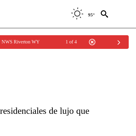
95°
by NWS Riverton WY
1 of 4
FICATIONS ABOUT NEW PAGES ON "CNN-SPANISH".
residenciales de lujo que