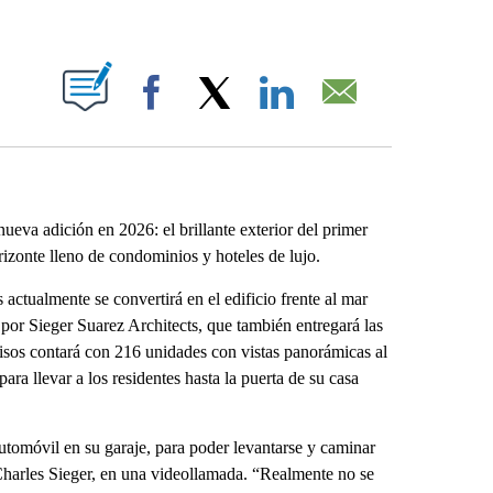
ABOUT NEW PAGES ON "".
Facebook
X
LinkedIn
Email
eva adición en 2026: el brillante exterior del primer
rizonte lleno de condominios y hoteles de lujo.
ctualmente se convertirá en el edificio frente al mar
or Sieger Suarez Architects, que también entregará las
isos contará con 216 unidades con vistas panorámicas al
a llevar a los residentes hasta la puerta de su casa
utomóvil en su garaje, para poder levantarse y caminar
, Charles Sieger, en una videollamada. “Realmente no se