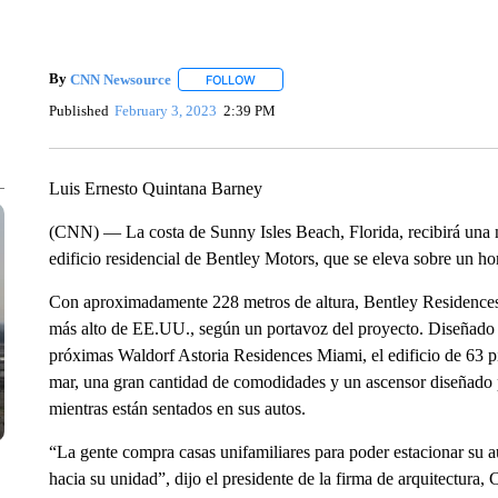
By
CNN Newsource
FOLLOW
FOLLOW "" TO RECEIVE NOTIFICATIONS 
Published
February 3, 2023
2:39 PM
Luis Ernesto Quintana Barney
(CNN) — La costa de Sunny Isles Beach, Florida, recibirá una nu
edificio residencial de Bentley Motors, que se eleva sobre un ho
Con aproximadamente 228 metros de altura, Bentley Residences a
más alto de EE.UU., según un portavoz del proyecto. Diseñado p
próximas Waldorf Astoria Residences Miami, el edificio de 63 p
mar, una gran cantidad de comodidades y un ascensor diseñado par
mientras están sentados en sus autos.
“La gente compra casas unifamiliares para poder estacionar su a
hacia su unidad”, dijo el presidente de la firma de arquitectura