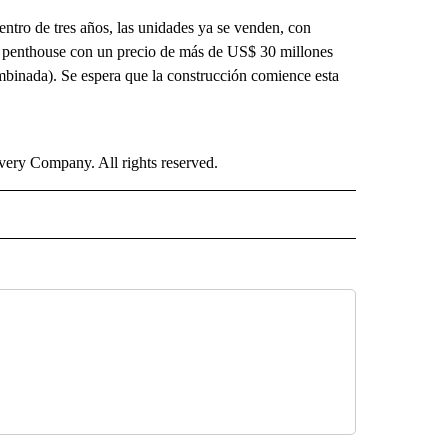
dentro de tres años, las unidades ya se venden, con
 penthouse con un precio de más de US$ 30 millones
binada). Se espera que la construcción comience esta
ry Company. All rights reserved.
ISH" TO RECEIVE NOTIFICATIONS ABOUT NEW PAGES ON "CNN-SPANISH".