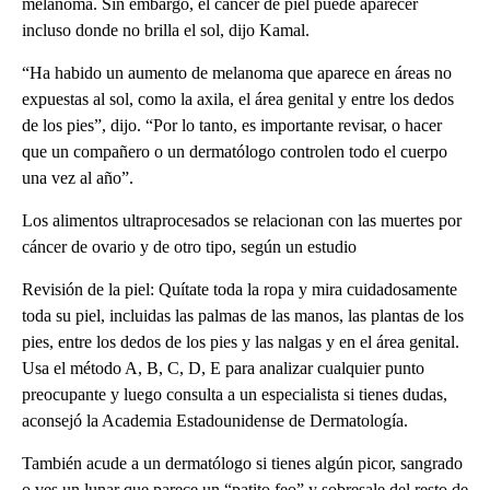
melanoma. Sin embargo, el cáncer de piel puede aparecer
incluso donde no brilla el sol, dijo Kamal.
“Ha habido un aumento de melanoma que aparece en áreas no
expuestas al sol, como la axila, el área genital y entre los dedos
de los pies”, dijo. “Por lo tanto, es importante revisar, o hacer
que un compañero o un dermatólogo controlen todo el cuerpo
una vez al año”.
Los alimentos ultraprocesados ​​se relacionan con las muertes por
cáncer de ovario y de otro tipo, según un estudio
Revisión de la piel: Quítate toda la ropa y mira cuidadosamente
toda su piel, incluidas las palmas de las manos, las plantas de los
pies, entre los dedos de los pies y las nalgas y en el área genital.
Usa el método A, B, C, D, E para analizar cualquier punto
preocupante y luego consulta a un especialista si tienes dudas,
aconsejó la Academia Estadounidense de Dermatología.
También acude a un dermatólogo si tienes algún picor, sangrado
o ves un lunar que parece un “patito feo” y sobresale del resto de