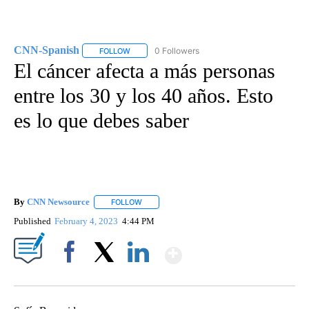
CNN-Spanish
0 Followers
FOLLOW
FOLLOW "CNN-SPANISH" TO RECEIVE NOTIFICA
El cáncer afecta a más personas
entre los 30 y los 40 años. Esto
es lo que debes saber
By
CNN Newsource
FOLLOW
FOLLOW "" TO RECEIVE NOTIFICATIONS ABOU
Published
February 4, 2023
4:44 PM
Show More
Facebook
X
LinkedIn