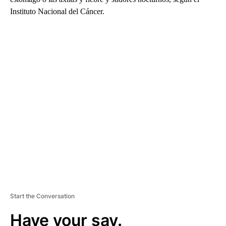
Instituto Nacional del Cáncer.
A
D
V
E
R
TI
S
E
M
E
N
T
Start the Conversation
Have your say.