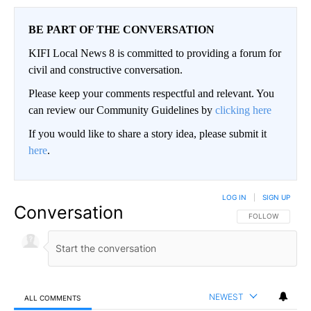
BE PART OF THE CONVERSATION
KIFI Local News 8 is committed to providing a forum for
civil and constructive conversation.
Please keep your comments respectful and relevant. You
can review our Community Guidelines by
clicking here
If you would like to share a story idea, please submit it
here
.
LOG IN
|
SIGN UP
Conversation
FOLLOW THIS CO
FOLLOW
NEWEST
ALL COMMENTS