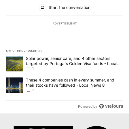
All Comments
Start the conversation
ADVERTISEMENT
ACTIVE CONVERSATIONS
The following is a list of the most commented articles in the last 7
A trending article titled "Solar power, senior care, and 4 other 
Solar power, senior care, and 4 other sectors
targeted by Portugal’s Golden Visa funds - Local
News 8
1
A trending article titled "These 4 companies cash in every summe
These 4 companies cash in every summer, and
their stocks have followed - Local News 8
1
Powered by