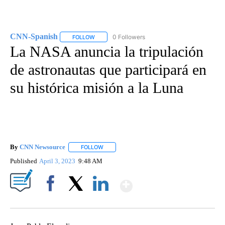
CNN-Spanish
0 Followers
FOLLOW
FOLLOW "CNN-SPANISH" TO RECEIVE NOTIFICA
La NASA anuncia la tripulación
de astronautas que participará en
su histórica misión a la Luna
By
CNN Newsource
FOLLOW
FOLLOW "" TO RECEIVE NOTIFICATIONS ABOU
Published
April 3, 2023
9:48 AM
Show More
Facebook
X
LinkedIn