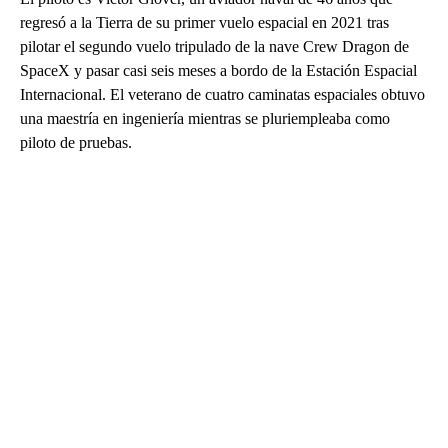
regresó a la Tierra de su primer vuelo espacial en 2021 tras
pilotar el segundo vuelo tripulado de la nave Crew Dragon de
SpaceX y pasar casi seis meses a bordo de la Estación Espacial
Internacional. El veterano de cuatro caminatas espaciales obtuvo
una maestría en ingeniería mientras se pluriempleaba como
piloto de pruebas.
A
D
V
E
R
TI
S
E
M
E
N
T