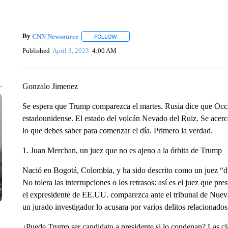
By
CNN Newsource
FOLLOW
FOLLOW "" TO RECEIVE NOTIFICATIONS 
Published
April 3, 2023
4:00 AM
Gonzalo Jimenez
Se espera que Trump comparezca el martes. Rusia dice que Occide
estadounidense. El estado del volcán Nevado del Ruiz. Se acerca
lo que debes saber para comenzar el día. Primero la verdad.
1. Juan Merchan, un juez que no es ajeno a la órbita de Trump
Nació en Bogotá, Colombia, y ha sido descrito como un juez “duro
No tolera las interrupciones o los retrasos: así es el juez que p
el expresidente de EE.UU. comparezca ante el tribunal de Nueva
un jurado investigador lo acusara por varios delitos relacionado
¿Puede Trump ser candidato a presidente si lo condenan? Las cl