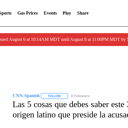
Sports
Gas Prices
Events
Play
Share
ssued August 6 at 10:14AM MDT until August 8 at 11:00PM MDT by
CNN-Spanish
0 Followers
FOLLOW
FOLLOW "CNN-SPANISH" TO RECEIVE NOTI
Las 5 cosas que debes saber este 
origen latino que preside la acus