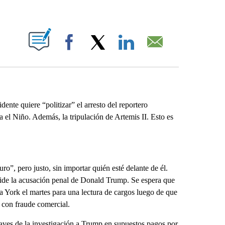
ABOUT NEW PAGES ON "".
Facebook
X
LinkedIn
Email
nte quiere “politizar” el arresto del reportero
 el Niño. Además, la tripulación de Artemis II. Esto es
”, pero justo, sin importar quién esté delante de él.
reside la acusación penal de Donald Trump. Se espera que
 York el martes para una lectura de cargos luego de que
s con fraude comercial.
aves de la investigación a Trump en supuestos pagos por