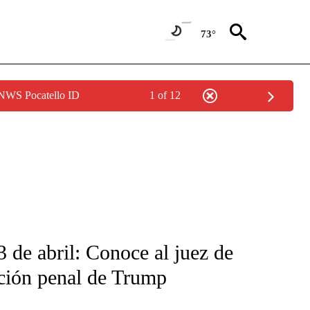
73°
 NWS Pocatello ID
1 of 12
FICATIONS ABOUT NEW PAGES ON "CNN-SPANISH".
3 de abril: Conoce al juez de
ación penal de Trump