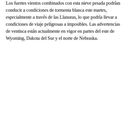
Los fuertes vientos combinados con esta nieve pesada podrían
conducir a condiciones de tormenta blanca este martes,
especialmente a través de las Llanuras, lo que podría llevar a
condiciones de viaje peligrosas a imposibles. Las advertencias
de ventisca están actualmente en vigor en partes del este de
Wyoming, Dakota del Sur y el norte de Nebraska.
A
D
V
E
R
TI
S
E
M
E
N
T