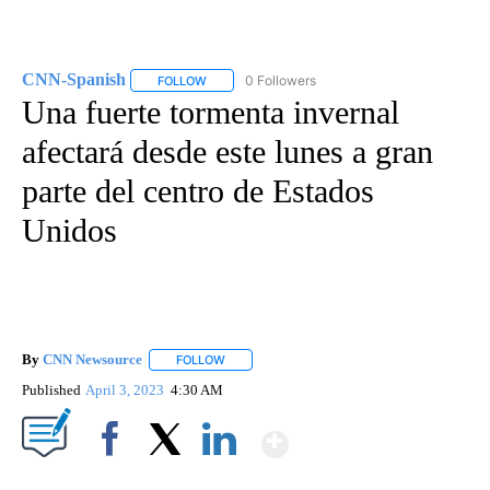
CNN-Spanish
0 Followers
FOLLOW
FOLLOW "CNN-SPANISH" TO RECEIVE NOTIFICA
Una fuerte tormenta invernal
afectará desde este lunes a gran
parte del centro de Estados
Unidos
By
CNN Newsource
FOLLOW
FOLLOW "" TO RECEIVE NOTIFICATIONS ABOU
Published
April 3, 2023
4:30 AM
Show More
Facebook
X
LinkedIn