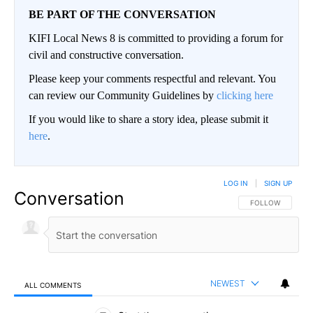
BE PART OF THE CONVERSATION
KIFI Local News 8 is committed to providing a forum for
civil and constructive conversation.
Please keep your comments respectful and relevant. You
can review our Community Guidelines by
clicking here
If you would like to share a story idea, please submit it
here
.
LOG IN
|
SIGN UP
Conversation
FOLLOW THIS CO
FOLLOW
NEWEST
ALL COMMENTS
All Comments