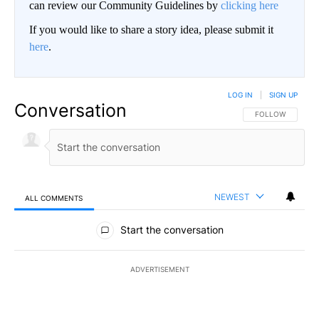
can review our Community Guidelines by
clicking here
If you would like to share a story idea, please submit it
here
.
LOG IN
|
SIGN UP
Conversation
FOLLOW THIS CO
FOLLOW
NEWEST
ALL COMMENTS
All Comments
Start the conversation
ADVERTISEMENT