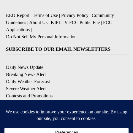
EEO Report
|
Terms of Use
|
Privacy Policy
|
Community
Guidelines
|
About Us
|
KIFI-TV FCC Public File
|
FCC
Applications
|
Do Not Sell My Personal Information
SUBSCRIBE TO OUR EMAIL NEWSLETTERS
Daily News Update
Breaking News Alert
Daily Weather Forecast
Severe Weather Alert
Contests and Promotions
DOWNLOAD OUR APPS
Available for iOS and Android