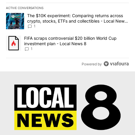
ACTIVE CONVERSATIONS
The following is a list of the most commented articles in the last 7
A trending article titled "The $10K experiment: Comparing return
The $10K experiment: Comparing returns across
crypto, stocks, ETFs and collectibles - Local News
8
1
A trending article titled "FIFA scraps controversial $20 billion 
FIFA scraps controversial $20 billion World Cup
investment plan - Local News 8
1
Powered by