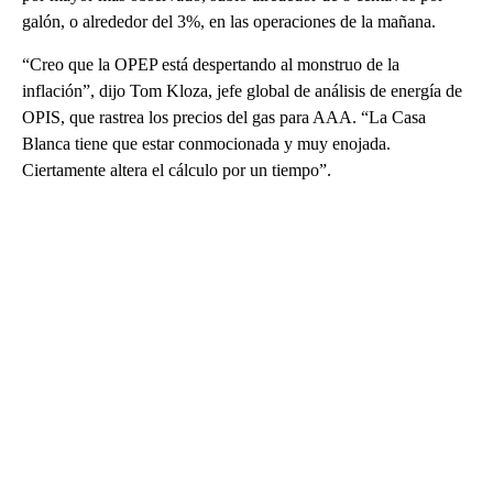
galón, o alrededor del 3%, en las operaciones de la mañana.
“Creo que la OPEP está despertando al monstruo de la
inflación”, dijo Tom Kloza, jefe global de análisis de energía de
OPIS, que rastrea los precios del gas para AAA. “La Casa
Blanca tiene que estar conmocionada y muy enojada.
Ciertamente altera el cálculo por un tiempo”.
A
D
V
E
R
TI
S
E
M
E
N
T