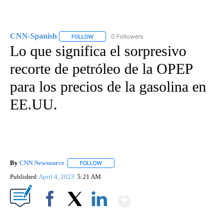
CNN-Spanish
0 Followers
FOLLOW
FOLLOW "CNN-SPANISH" TO RECEIVE NOTIFICA
Lo que significa el sorpresivo
recorte de petróleo de la OPEP
para los precios de la gasolina en
EE.UU.
By
CNN Newsource
FOLLOW
FOLLOW "" TO RECEIVE NOTIFICATIONS ABOU
Published
April 4, 2023
5:21 AM
Show More
Facebook
X
LinkedIn