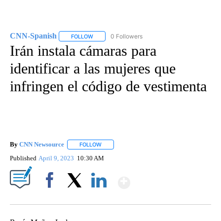
CNN-Spanish
0 Followers
FOLLOW
FOLLOW "CNN-SPANISH" TO RECEIVE NOTIFICA
Irán instala cámaras para
identificar a las mujeres que
infringen el código de vestimenta
By
CNN Newsource
FOLLOW
FOLLOW "" TO RECEIVE NOTIFICATIONS ABOU
Published
April 9, 2023
10:30 AM
Show More
Facebook
X
LinkedIn