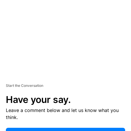
E
R
TI
S
E
M
E
N
T
Start the Conversation
Have your say.
Leave a comment below and let us know what you
think.