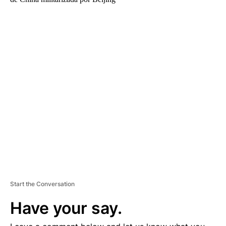
A
D
V
E
R
TI
S
E
M
E
N
T
Start the Conversation
Have your say.