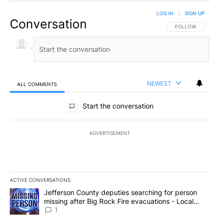
LOG IN
|
SIGN UP
Conversation
FOLLOW THIS CO
FOLLOW
NEWEST
ALL COMMENTS
All Comments
Start the conversation
ADVERTISEMENT
ACTIVE CONVERSATIONS
The following is a list of the most commented articles in the last 7
A trending article titled "Jefferson County deputies searching fo
Jefferson County deputies searching for person
missing after Big Rock Fire evacuations - Local
News 8
1