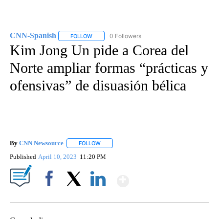
CNN-Spanish
0 Followers
FOLLOW
FOLLOW "CNN-SPANISH" TO RECEIVE NOTIFICA
Kim Jong Un pide a Corea del
Norte ampliar formas “prácticas y
ofensivas” de disuasión bélica
By
CNN Newsource
FOLLOW
FOLLOW "" TO RECEIVE NOTIFICATIONS ABOU
Published
April 10, 2023
11:20 PM
Show More
Facebook
X
LinkedIn