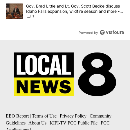
A trending article titled "Gov. Brad Little and Lt. Gov. Scott Be
Gov. Brad Little and Lt. Gov. Scott Bedke discuss
Idaho Falls expansion, wildfire season and more -
Local News 8
1
Powered by
EEO Report
|
Terms of Use
|
Privacy Policy
|
Community
Guidelines
|
About Us
|
KIFI-TV FCC Public File
|
FCC
Applications
|