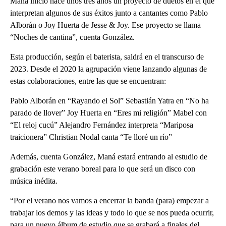
Maná inició hace unos tres años un proyecto de duetos en el que
interpretan algunos de sus éxitos junto a cantantes como Pablo
Alborán o Joy Huerta de Jesse & Joy. Ese proyecto se llama
“Noches de cantina”, cuenta González.
Esta producción, según el baterista, saldrá en el transcurso de
2023. Desde el 2020 la agrupación viene lanzando algunas de
estas colaboraciones, entre las que se encuentran:
Pablo Alborán en “Rayando el Sol” Sebastián Yatra en “No ha
parado de llover” Joy Huerta en “Eres mi religión” Mabel con
“El reloj cucú” Alejandro Fernández interpreta “Mariposa
traicionera” Christian Nodal canta “Te lloré un río”
Además, cuenta González, Maná estará entrando al estudio de
grabación este verano boreal para lo que será un disco con
música inédita.
“Por el verano nos vamos a encerrar la banda (para) empezar a
trabajar los demos y las ideas y todo lo que se nos pueda ocurrir,
para un nuevo álbum de estudio que se grabará a finales del