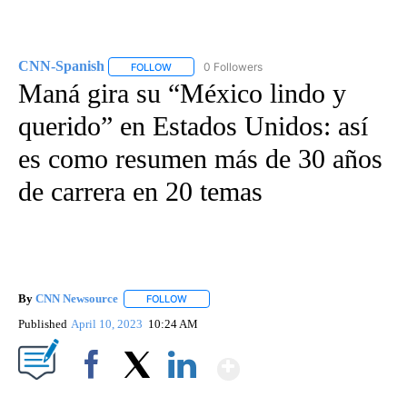
CNN-Spanish
0 Followers
FOLLOW
FOLLOW "CNN-SPANISH" TO RECEIVE NOTIFICA
Maná gira su “México lindo y
querido” en Estados Unidos: así
es como resumen más de 30 años
de carrera en 20 temas
By
CNN Newsource
FOLLOW
FOLLOW "" TO RECEIVE NOTIFICATIONS ABOU
Published
April 10, 2023
10:24 AM
Show More
Facebook
X
LinkedIn