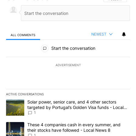
NEWEST
ALL COMMENTS
All Comments
Start the conversation
ADVERTISEMENT
ACTIVE CONVERSATIONS
The following is a list of the most commented articles in the last 7
A trending article titled "Solar power, senior care, and 4 other 
Solar power, senior care, and 4 other sectors
targeted by Portugal’s Golden Visa funds - Local
News 8
1
A trending article titled "These 4 companies cash in every summe
These 4 companies cash in every summer, and
their stocks have followed - Local News 8
1