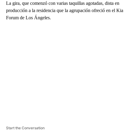
La gira, que comenzó con varias taquillas agotadas, dista en
producción a la residencia que la agrupación ofreció en el Kia
Forum de Los Ángeles.
A
D
V
E
R
TI
S
E
M
E
N
T
Start the Conversation