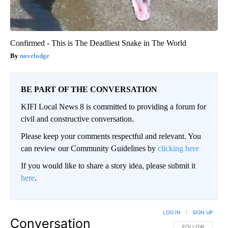
Confirmed - This is The Deadliest Snake in The World
novelodge
BE PART OF THE CONVERSATION
KIFI Local News 8 is committed to providing a forum for
civil and constructive conversation.
Please keep your comments respectful and relevant. You
can review our Community Guidelines by
clicking here
If you would like to share a story idea, please submit it
here
.
LOG IN
|
SIGN UP
Conversation
FOLLOW THIS CO
FOLLOW