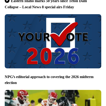
Eastern Idaho marks 50 years since Teton Dam
Collapse – Local News 8 special airs Friday
NPG’s editorial approach to covering the 2026 midterm
election