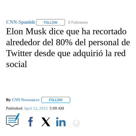
CNN-Spanish
0 Followers
FOLLOW
FOLLOW "CNN-SPANISH" TO RECEIVE NOTIFICA
Elon Musk dice que ha recortado
alrededor del 80% del personal de
Twitter desde que adquirió la red
social
By
CNN Newsource
FOLLOW
FOLLOW "" TO RECEIVE NOTIFICATIONS ABOU
Published
April 12, 2023
5:09 AM
Show More
Facebook
X
LinkedIn