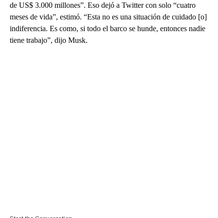
de US$ 3.000 millones”. Eso dejó a Twitter con solo “cuatro
meses de vida”, estimó. “Esta no es una situación de cuidado [o]
indiferencia. Es como, si todo el barco se hunde, entonces nadie
tiene trabajo”, dijo Musk.
A
D
V
E
R
TI
S
E
M
E
N
T