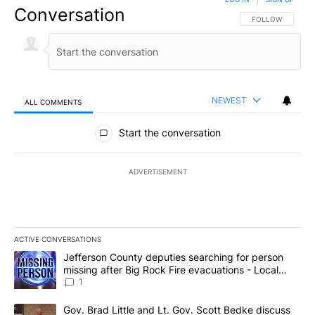
Conversation
FOLLOW THIS CO
FOLLOW
NEWEST
ALL COMMENTS
All Comments
Start the conversation
ADVERTISEMENT
ACTIVE CONVERSATIONS
The following is a list of the most commented articles in the last 7
A trending article titled "Jefferson County deputies searching fo
Jefferson County deputies searching for person
missing after Big Rock Fire evacuations - Local
News 8
1
A trending article titled "Gov. Brad Little and Lt. Gov. Scott Be
Gov. Brad Little and Lt. Gov. Scott Bedke discuss