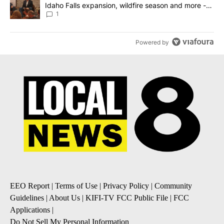
Idaho Falls expansion, wildfire season and more -
Local News 8
1
Powered by
EEO Report
|
Terms of Use
|
Privacy Policy
|
Community
Guidelines
|
About Us
|
KIFI-TV FCC Public File
|
FCC
Applications
|
Do Not Sell My Personal Information