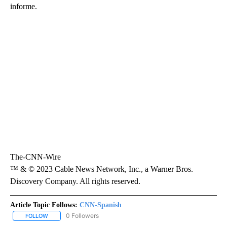
informe.
The-CNN-Wire
™ & © 2023 Cable News Network, Inc., a Warner Bros.
Discovery Company. All rights reserved.
Article Topic Follows:
CNN-Spanish
0 Followers
FOLLOW
FOLLOW "CNN-SPANISH" TO RECEIVE NOTIFICATIONS ABOUT NEW