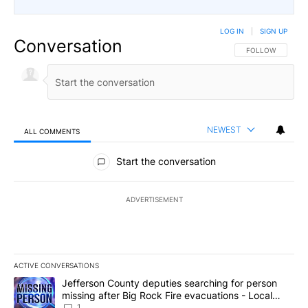
LOG IN
|
SIGN UP
Conversation
FOLLOW THIS CO
FOLLOW
NEWEST
ALL COMMENTS
All Comments
Start the conversation
ADVERTISEMENT
ACTIVE CONVERSATIONS
The following is a list of the most commented articles in the last 7
A trending article titled "Jefferson County deputies searching fo
Jefferson County deputies searching for person
missing after Big Rock Fire evacuations - Local
News 8
1