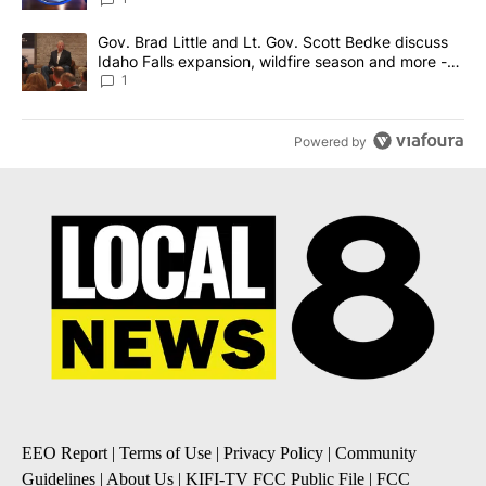
A trending article titled "Gov. Brad Little and Lt. Gov. Scott Be
Gov. Brad Little and Lt. Gov. Scott Bedke discuss
Idaho Falls expansion, wildfire season and more -
Local News 8
1
Powered by
EEO Report
|
Terms of Use
|
Privacy Policy
|
Community
Guidelines
|
About Us
|
KIFI-TV FCC Public File
|
FCC