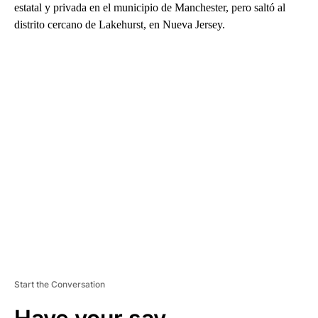
estatal y privada en el municipio de Manchester, pero saltó al
distrito cercano de Lakehurst, en Nueva Jersey.
A
D
V
E
R
TI
S
E
M
E
N
T
Start the Conversation