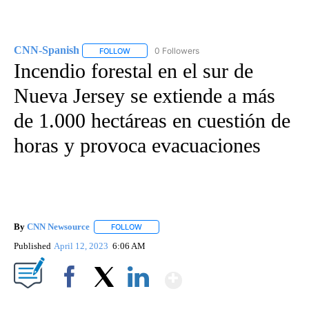
CNN-Spanish
0 Followers
FOLLOW
FOLLOW "CNN-SPANISH" TO RECEIVE NOTIFICA
Incendio forestal en el sur de
Nueva Jersey se extiende a más
de 1.000 hectáreas en cuestión de
horas y provoca evacuaciones
By
CNN Newsource
FOLLOW
FOLLOW "" TO RECEIVE NOTIFICATIONS ABOU
Published
April 12, 2023
6:06 AM
Show More
Facebook
X
LinkedIn