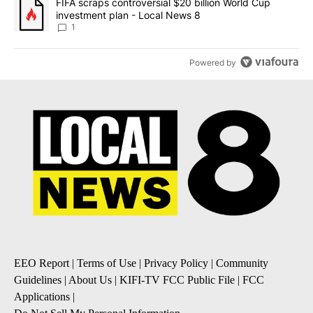
A trending article titled "FIFA scraps controversial $20 billion 
FIFA scraps controversial $20 billion World Cup
investment plan - Local News 8
1
Powered by
EEO Report
|
Terms of Use
|
Privacy Policy
|
Community
Guidelines
|
About Us
|
KIFI-TV FCC Public File
|
FCC
Applications
|