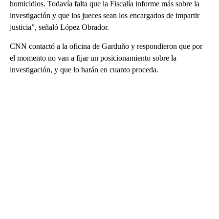
homicidios. Todavía falta que la Fiscalía informe más sobre la
investigación y que los jueces sean los encargados de impartir
justicia”, señaló López Obrador.
CNN contactó a la oficina de Garduño y respondieron que por
el momento no van a fijar un posicionamiento sobre la
investigación, y que lo harán en cuanto proceda.
A
D
V
E
R
TI
S
E
M
E
N
T