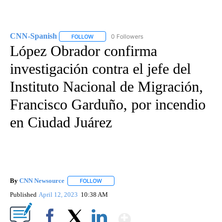
CNN-Spanish
0 Followers
FOLLOW
FOLLOW "CNN-SPANISH" TO RECEIVE NOTIFICA
López Obrador confirma
investigación contra el jefe del
Instituto Nacional de Migración,
Francisco Garduño, por incendio
en Ciudad Juárez
By
CNN Newsource
FOLLOW
FOLLOW "" TO RECEIVE NOTIFICATIONS ABOU
Published
April 12, 2023
10:38 AM
Show More