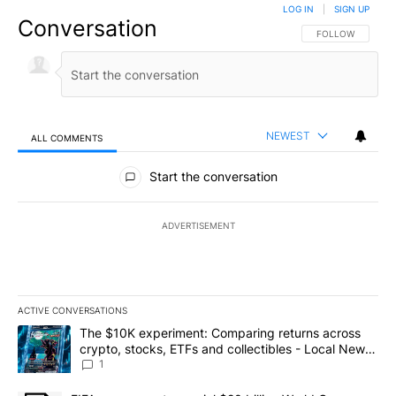
LOG IN
|
SIGN UP
Conversation
FOLLOW THIS CO
FOLLOW
NEWEST
ALL COMMENTS
All Comments
Start the conversation
ADVERTISEMENT
ACTIVE CONVERSATIONS
The following is a list of the most commented articles in the last 7
A trending article titled "The $10K experiment: Comparing return
The $10K experiment: Comparing returns across
crypto, stocks, ETFs and collectibles - Local News
8
1