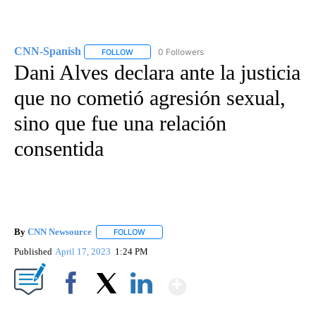
CNN-Spanish
0 Followers
FOLLOW
FOLLOW "CNN-SPANISH" TO RECEIVE NOTIFICA
Dani Alves declara ante la justicia
que no cometió agresión sexual,
sino que fue una relación
consentida
By
CNN Newsource
FOLLOW
FOLLOW "" TO RECEIVE NOTIFICATIONS ABOU
Published
April 17, 2023
1:24 PM
Show More
Facebook
X
LinkedIn