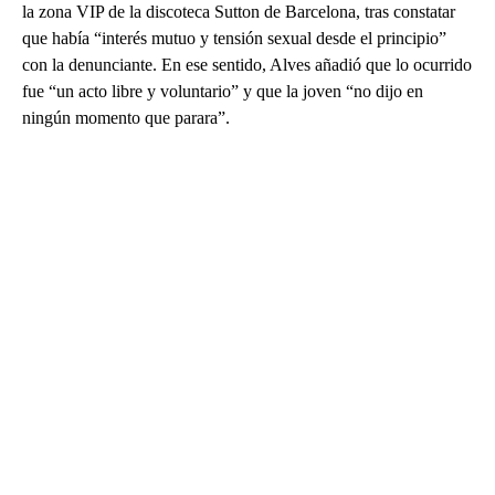
la zona VIP de la discoteca Sutton de Barcelona, tras constatar
que había “interés mutuo y tensión sexual desde el principio”
con la denunciante. En ese sentido, Alves añadió que lo ocurrido
fue “un acto libre y voluntario” y que la joven “no dijo en
ningún momento que parara”.
A
D
V
E
R
TI
S
E
M
E
N
T