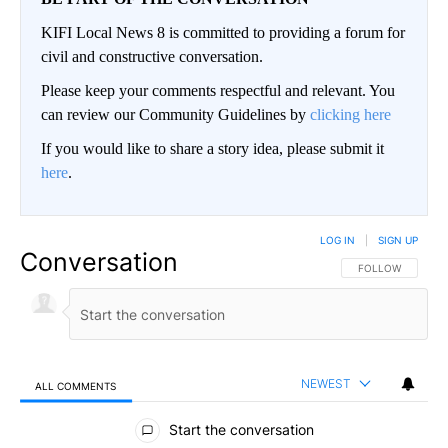
KIFI Local News 8 is committed to providing a forum for
civil and constructive conversation.
Please keep your comments respectful and relevant. You
can review our Community Guidelines by
clicking here
If you would like to share a story idea, please submit it
here
.
LOG IN
|
SIGN UP
Conversation
FOLLOW THIS CO
FOLLOW
NEWEST
ALL COMMENTS
All Comments
Start the conversation