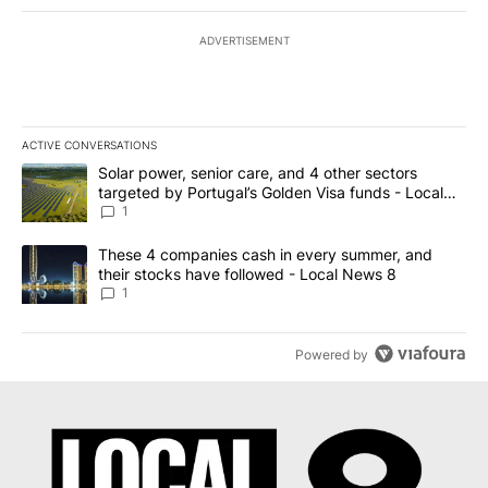
ADVERTISEMENT
ACTIVE CONVERSATIONS
The following is a list of the most commented articles in the last 7
A trending article titled "Solar power, senior care, and 4 other 
Solar power, senior care, and 4 other sectors
targeted by Portugal’s Golden Visa funds - Local
News 8
1
A trending article titled "These 4 companies cash in every summe
These 4 companies cash in every summer, and
their stocks have followed - Local News 8
1
Powered by