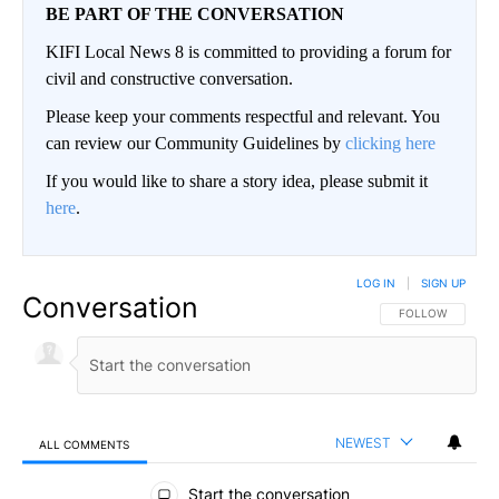
BE PART OF THE CONVERSATION
KIFI Local News 8 is committed to providing a forum for
civil and constructive conversation.
Please keep your comments respectful and relevant. You
can review our Community Guidelines by
clicking here
If you would like to share a story idea, please submit it
here
.
LOG IN
|
SIGN UP
Conversation
FOLLOW THIS CO
FOLLOW
NEWEST
ALL COMMENTS
All Comments
Start the conversation