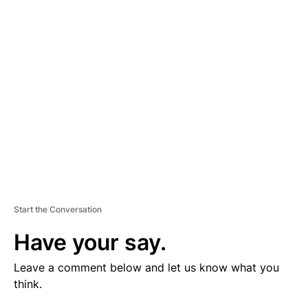
V
E
R
TI
S
E
M
E
N
T
Start the Conversation
Have your say.
Leave a comment below and let us know what you
think.