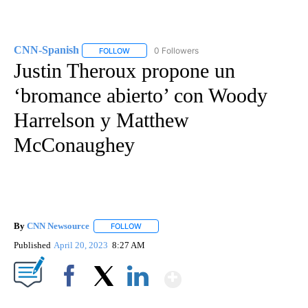
CNN-Spanish
0 Followers
FOLLOW
FOLLOW "CNN-SPANISH" TO RECEIVE NOTIFICA
Justin Theroux propone un
‘bromance abierto’ con Woody
Harrelson y Matthew
McConaughey
By
CNN Newsource
FOLLOW
FOLLOW "" TO RECEIVE NOTIFICATIONS ABOU
Published
April 20, 2023
8:27 AM
Show More
Facebook
X
LinkedIn