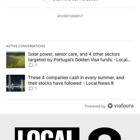
ADVERTISEMENT
ACTIVE CONVERSATIONS
The following is a list of the most commented articles in the last 7
A trending article titled "Solar power, senior care, and 4 other 
Solar power, senior care, and 4 other sectors
targeted by Portugal’s Golden Visa funds - Local
News 8
1
A trending article titled "These 4 companies cash in every summe
These 4 companies cash in every summer, and
their stocks have followed - Local News 8
1
Powered by