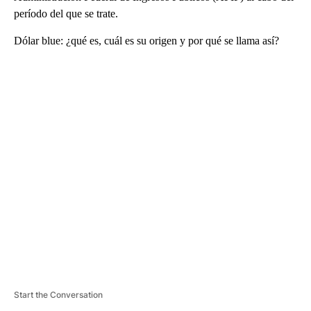
período del que se trate.
Dólar blue: ¿qué es, cuál es su origen y por qué se llama así?
A
D
V
E
R
TI
S
E
M
E
N
T
Start the Conversation