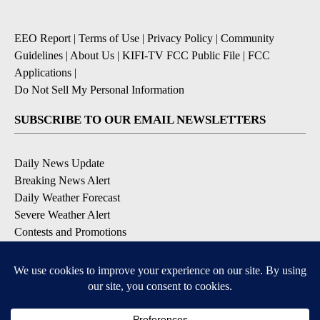
EEO Report
|
Terms of Use
|
Privacy Policy
|
Community
Guidelines
|
About Us
|
KIFI-TV FCC Public File
|
FCC
Applications
|
Do Not Sell My Personal Information
SUBSCRIBE TO OUR EMAIL NEWSLETTERS
Daily News Update
Breaking News Alert
Daily Weather Forecast
Severe Weather Alert
Contests and Promotions
DOWNLOAD OUR APPS
Available for iOS and Android