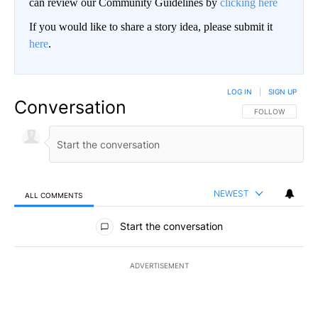
can review our Community Guidelines by
clicking here
If you would like to share a story idea, please submit it
here
.
LOG IN
|
SIGN UP
Conversation
FOLLOW THIS CO
FOLLOW
NEWEST
ALL COMMENTS
All Comments
Start the conversation
ADVERTISEMENT