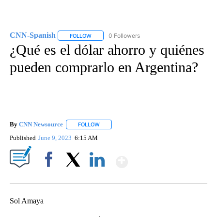
CNN-Spanish
0 Followers
FOLLOW
FOLLOW "CNN-SPANISH" TO RECEIVE NOTIFICA
¿Qué es el dólar ahorro y quiénes
pueden comprarlo en Argentina?
By
CNN Newsource
FOLLOW
FOLLOW "" TO RECEIVE NOTIFICATIONS ABOU
Published
June 9, 2023
6:15 AM
Show More
Facebook
X
LinkedIn
Sol Amaya