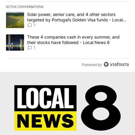
ACTIVE CONVERSATIONS
The following is a list of the most commented articles in the last 7
A trending article titled "Solar power, senior care, and 4 other 
Solar power, senior care, and 4 other sectors
targeted by Portugal’s Golden Visa funds - Local
News 8
1
A trending article titled "These 4 companies cash in every summe
These 4 companies cash in every summer, and
their stocks have followed - Local News 8
1
Powered by