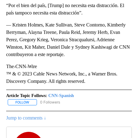
“Por el bien del país, [Trump] no necesita esta distracción. El
país tampoco necesita esta distracción”.
— Kristen Holmes, Kate Sullivan, Steve Contorno, Kimberly
Berryman, Alayna Treene, Paula Reid, Jeremy Herb, Evan
Perez, Gregory Krieg, Veronica Stracqualursi, Adrienne
Winston, Kit Maher, Daniel Dale y Sydney Kashiwagi de CNN
contribuyeron a este reportaje.
The-CNN-Wire
™ & © 2023 Cable News Network, Inc., a Warner Bros.
Discovery Company. All rights reserved.
Article Topic Follows:
CNN-Spanish
0 Followers
FOLLOW
FOLLOW "CNN-SPANISH" TO RECEIVE NOTIFICATIONS ABOUT NEW
Jump to comments ↓