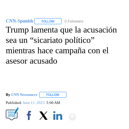
CNN-Spanish
0 Followers
FOLLOW
FOLLOW "CNN-SPANISH" TO RECEIVE NOTIFICA
Trump lamenta que la acusación
sea un “sicariato político”
mientras hace campaña con el
asesor acusado
By
CNN Newsource
FOLLOW
FOLLOW "" TO RECEIVE NOTIFICATIONS ABOU
Published
June 11, 2023
5:00 AM
Show More
Facebook
X
LinkedIn