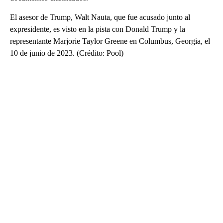
El asesor de Trump, Walt Nauta, que fue acusado junto al
expresidente, es visto en la pista con Donald Trump y la
representante Marjorie Taylor Greene en Columbus, Georgia, el
10 de junio de 2023. (Crédito: Pool)
A
D
V
E
R
TI
S
E
M
E
N
T