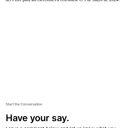
A
D
V
E
R
TI
S
E
M
E
N
T
Start the Conversation
Have your say.