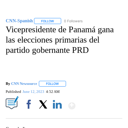
CNN-Spanish
0 Followers
FOLLOW
FOLLOW "CNN-SPANISH" TO RECEIVE NOTIFICA
Vicepresidente de Panamá gana
las elecciones primarias del
partido gobernante PRD
By
CNN Newsource
FOLLOW
FOLLOW "" TO RECEIVE NOTIFICATIONS ABOU
Published
June 12, 2023
4:52 AM
Show More
Facebook
X
LinkedIn