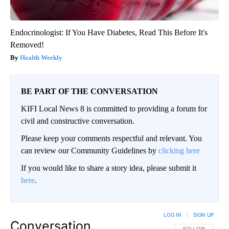
Endocrinologist: If You Have Diabetes, Read This Before It's
Removed!
Health Weekly
BE PART OF THE CONVERSATION
KIFI Local News 8 is committed to providing a forum for
civil and constructive conversation.
Please keep your comments respectful and relevant. You
can review our Community Guidelines by
clicking here
If you would like to share a story idea, please submit it
here
.
LOG IN
|
SIGN UP
Conversation
FOLLOW THIS CO
FOLLOW