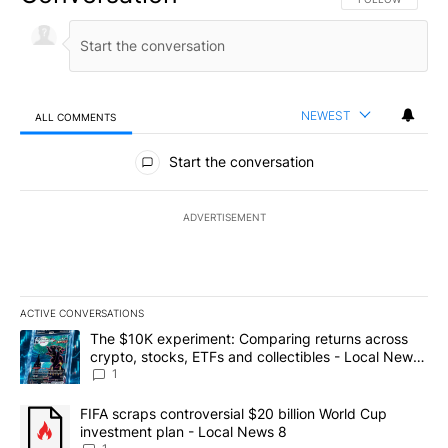
NEWEST
ALL COMMENTS
All Comments
Start the conversation
ADVERTISEMENT
ACTIVE CONVERSATIONS
The following is a list of the most commented articles in the last 7
A trending article titled "The $10K experiment: Comparing return
The $10K experiment: Comparing returns across
crypto, stocks, ETFs and collectibles - Local News
8
1
A trending article titled "FIFA scraps controversial $20 billion 
FIFA scraps controversial $20 billion World Cup
investment plan - Local News 8