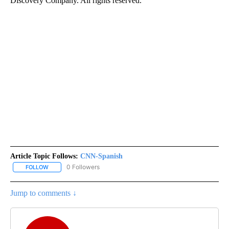
Discovery Company. All rights reserved.
Article Topic Follows:
CNN-Spanish
0 Followers
FOLLOW
FOLLOW "CNN-SPANISH" TO RECEIVE NOTIFICATIONS ABOUT NEW
Jump to comments ↓