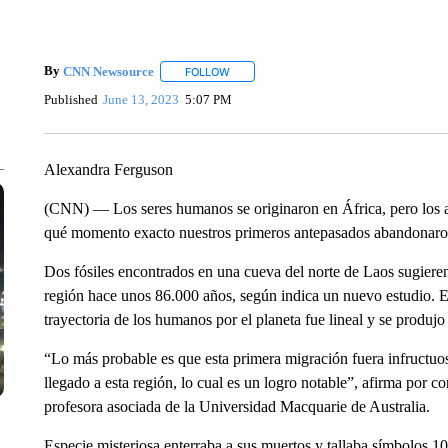
By
CNN Newsource
FOLLOW
FOLLOW "" TO RECEIVE NOTIFICATIONS 
Published
June 13, 2023
5:07 PM
Alexandra Ferguson
(CNN) — Los seres humanos se originaron en África, pero los a
qué momento exacto nuestros primeros antepasados abandonaron
Dos fósiles encontrados en una cueva del norte de Laos sugieren
región hace unos 86.000 años, según indica un nuevo estudio. E
trayectoria de los humanos por el planeta fue lineal y se produ
“Lo más probable es que esta primera migración fuera infructuo
llegado a esta región, lo cual es un logro notable”, afirma por c
profesora asociada de la Universidad Macquarie de Australia.
Especie misteriosa enterraba a sus muertos y tallaba símbolos 