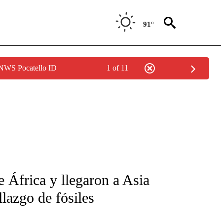
91°
 NWS Pocatello ID
1 of 11
FICATIONS ABOUT NEW PAGES ON "CNN-SPANISH".
 África y llegaron a Asia
llazgo de fósiles