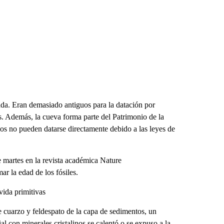
cada. Eran demasiado antiguos para la datación por
s. Además, la cueva forma parte del Patrimonio de la
os no pueden datarse directamente debido a las leyes de
te martes en la revista académica Nature
ar la edad de los fósiles.
vida primitivas
e cuarzo y feldespato de la capa de sedimentos, un
 con minerales cristalinos se calentó o se expuso a la