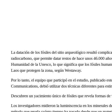
La datación de los fósiles del sitio arqueológico resultó compli
radiocarbono, que permite datar restos de hace unos 46.000 año
Humanidad de la Unesco, lo que significa que los fósiles human
Laos que protegen la zona, según Westaway.
Por lo tanto, el equipo que participó en el estudio, publicado es
Communications, debió utilizar dos técnicas diferentes para estim
Descubren un yacimiento único de fósiles que revela formas de 
Los investigadores midieron la luminiscencia en los minerales d
método que revela cuánto tiempo ha pasado desde que un material