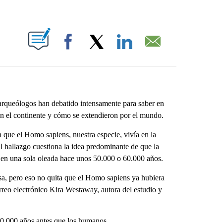
ABOUT NEW PAGES ON "".
Facebook
X
LinkedIn
Email
rqueólogos han debatido intensamente para saber en
 el continente y cómo se extendieron por el mundo.
 que el Homo sapiens, nuestra especie, vivía en la
l hallazgo cuestiona la idea predominante de que la
jo en una sola oleada hace unos 50.000 o 60.000 años.
sa, pero eso no quita que el Homo sapiens ya hubiera
orreo electrónico Kira Westaway, autora del estudio y
100.000 años antes que los humanos