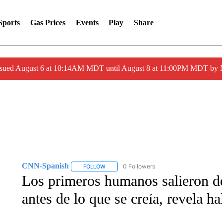
Sports
Gas Prices
Events
Play
Share
ssued August 6 at 10:14AM MDT until August 8 at 11:00PM MDT by
CNN-Spanish
0 Followers
FOLLOW
FOLLOW "CNN-SPANISH" TO RECEIVE NOTI
Los primeros humanos salieron de
antes de lo que se creía, revela ha